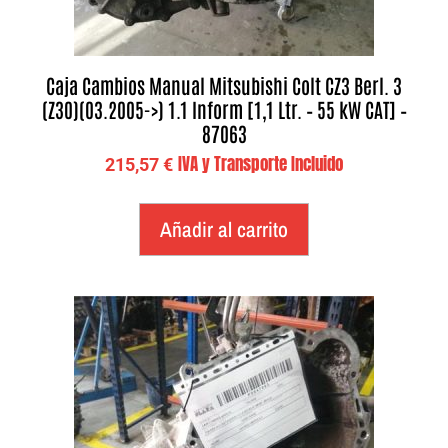
Caja Cambios Manual Mitsubishi Colt CZ3 Berl. 3
(Z30)(03.2005->) 1.1 Inform [1,1 Ltr. – 55 kW CAT] –
87063
IVA y Transporte Incluido
215,57
€
Añadir al carrito