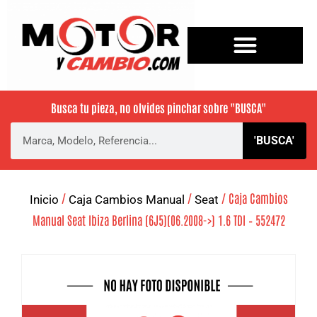
Busca tu pieza, no olvides pinchar sobre
"BUSCA"
'BUSCA'
/
/
/ Caja Cambios
Inicio
Caja Cambios Manual
Seat
Manual Seat Ibiza Berlina (6J5)(06.2008->) 1.6 TDI – 552472