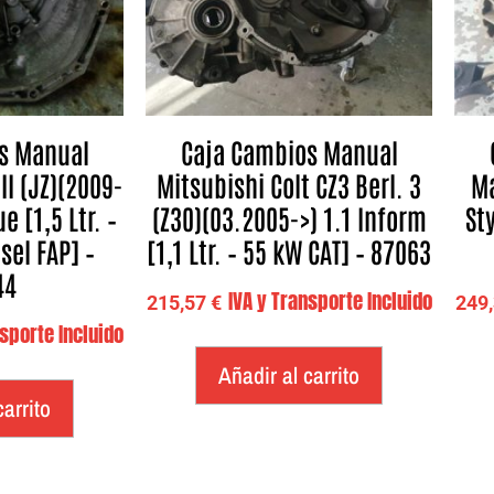
s Manual
Caja Cambios Manual
II (JZ)(2009-
Mitsubishi Colt CZ3 Berl. 3
Ma
 [1,5 Ltr. –
(Z30)(03.2005->) 1.1 Inform
Sty
sel FAP] –
[1,1 Ltr. – 55 kW CAT] – 87063
44
IVA y Transporte Incluido
215,57
€
249
nsporte Incluido
Añadir al carrito
carrito