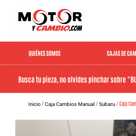
QUIÉNES SOMOS
CAJAS DE CA
Busca tu pieza, no olvides pinchar sobre
"B
/
/
/ Caja Cam
Inicio
Caja Cambios Manual
Subaru