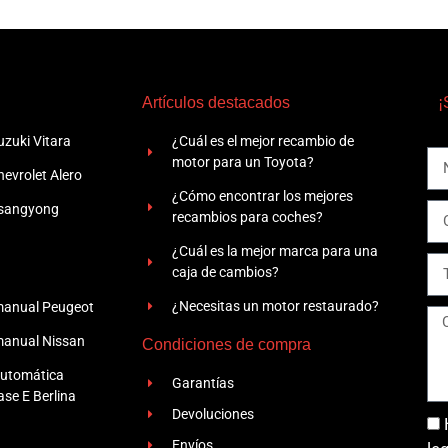
Artículos destacados
¡
zuki Vitara
¿Cuál es el mejor recambio de
motor para un Toyota?
evrolet Alero
¿Cómo encontrar los mejores
Ssangyong
recambios para coches?
¿Cuál es la mejor marca para una
caja de cambios?
¿Necesitas un motor restaurado?
manual Peugeot
manual Nissan
Condiciones de compra
automática
Garantías
se E Berlina
Devoluciones
Envíos