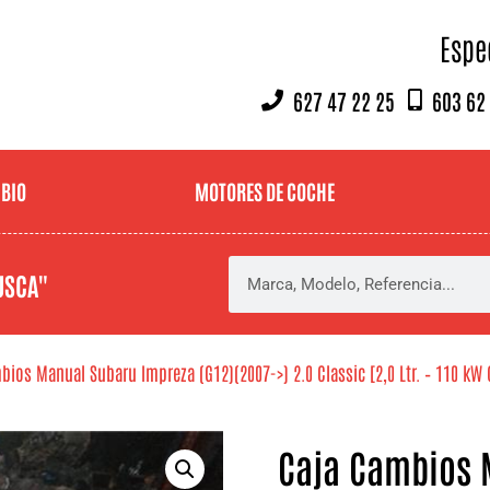
Espe
627 47 22 25
603 62
MBIO
MOTORES DE COCHE
USCA"
bios Manual Subaru Impreza (G12)(2007->) 2.0 Classic [2,0 Ltr. – 110 kW 
Caja Cambios 