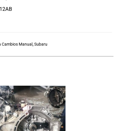
W12AB
a Cambios Manual
,
Subaru