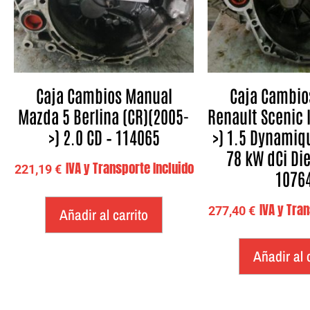
Caja Cambios Manual
Caja Cambio
Mazda 5 Berlina (CR)(2005-
Renault Scenic I
>) 2.0 CD – 114065
>) 1.5 Dynamique
78 kW dCi Die
IVA y Transporte Incluido
221,19
€
1076
IVA y Tra
277,40
€
Añadir al carrito
Añadir al 