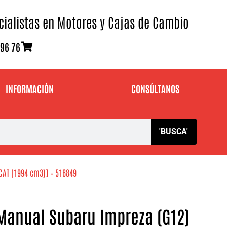
cialistas en Motores y Cajas de Cambio
 96 76
INFORMACIÓN
CONSÚLTANOS
'BUSCA'
CAT (1994 cm3)] – 516849
Manual Subaru Impreza (G12)