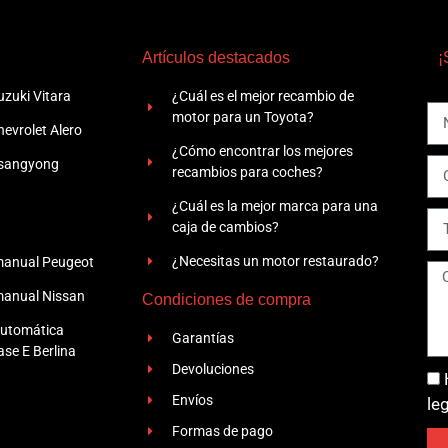
Artículos destacados
¡
zuki Vitara
¿Cuál es el mejor recambio de
motor para un Toyota?
evrolet Alero
¿Cómo encontrar los mejores
Ssangyong
recambios para coches?
¿Cuál es la mejor marca para una
caja de cambios?
¿Necesitas un motor restaurado?
manual Peugeot
manual Nissan
Condiciones de compra
automática
Garantías
se E Berlina
Devoluciones
Envíos
le
Formas de pago