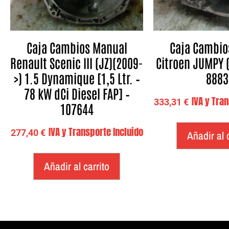
Caja Cambios Manual
Caja Cambio
Renault Scenic III (JZ)(2009-
Citroen JUMPY (
>) 1.5 Dynamique [1,5 Ltr. –
8883
78 kW dCi Diesel FAP] –
IVA y Tra
333,31
€
107644
IVA y Transporte Incluido
277,40
€
Añadir al 
Añadir al carrito