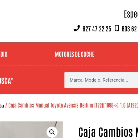
Espe
627 47 22 25
603 62
MBIO
MOTORES DE COCHE
USCA"
/ Caja Cambios Manual Toyota Avensis Berlina (T22)(1998->) 1.6 (AT220
ta
Caja Cambios 