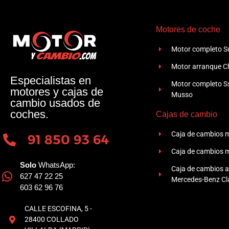
Motores de coche
Motor completo Su
Motor arranque Ch
Especialistas en
Motor completo 
motores y cajas de
Musso
cambio usados de
coches.
Cajas de cambio
Caja de cambios 
91 850 93 64
Caja de cambios 
Solo
WhatsApp:
Caja de cambios 
627 47 22 25
Mercedes-Benz Cla
603 62 96 76
CALLE ESCOFINA, 5 -
28400 COLLADO