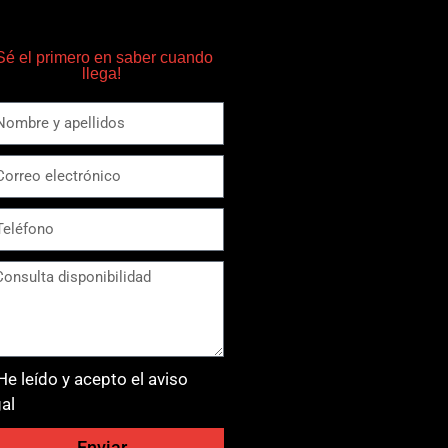
Sé el primero en saber cuando
llega!
He leído y acepto el aviso
gal
Enviar