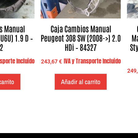
s Manual
Caja Cambios Manual
U6U) 1.9 D –
Peugeot 308 SW (2008->) 2.0
Ma
2
HDi – 84327
Sty
nsporte Incluido
IVA y Transporte Incluido
243,67
€
249
carrito
Añadir al carrito