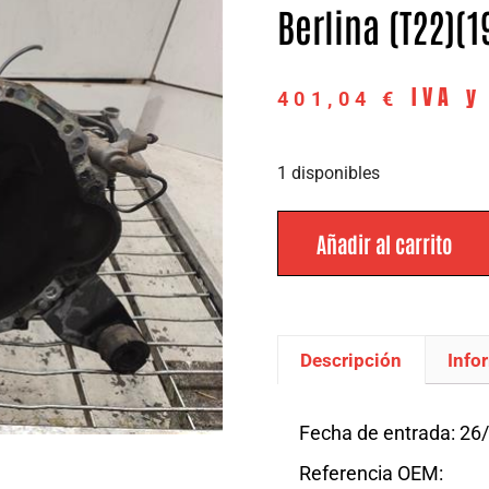
Berlina (T22)(1
IVA y
401,04
€
1 disponibles
Añadir al carrito
Descripción
Info
Descripción
Fecha de entrada: 26
Referencia OEM: