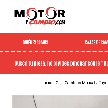
QUIÉNES SOMOS
CAJAS DE CA
Busca tu pieza, no olvides pinchar sobre
"B
/
/
Inicio
Caja Cambios Manual
Toyo