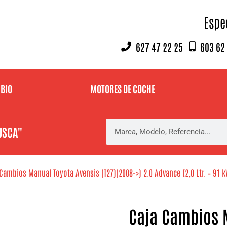
Espe
627 47 22 25
603 62
MBIO
MOTORES DE COCHE
USCA"
Cambios Manual Toyota Avensis (T27)(2008->) 2.0 Advance [2,0 Ltr. – 91 
Caja Cambios M