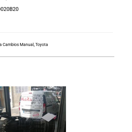
0020B20
a Cambios Manual
,
Toyota