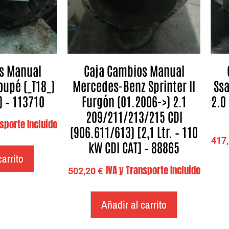
s Manual
Caja Cambios Manual
oupé (_T18_)
Mercedes-Benz Sprinter II
Ssa
) – 113710
Furgón (01.2006->) 2.1
2.0 
209/211/213/215 CDI
nsporte Incluido
(906.611/613) [2,1 Ltr. – 110
417
kW CDI CAT] – 88865
carrito
IVA y Transporte Incluido
502,20
€
Añadir al carrito