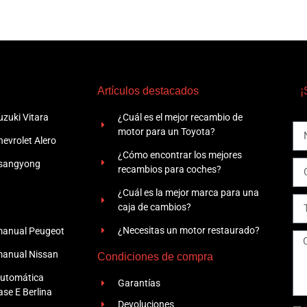
Artículos destacados
¡
zuki Vitara
¿Cuál es el mejor recambio de
motor para un Toyota?
evrolet Alero
¿Cómo encontrar los mejores
Ssangyong
recambios para coches?
¿Cuál es la mejor marca para una
caja de cambios?
¿Necesitas un motor restaurado?
manual Peugeot
manual Nissan
Condiciones de compra
automática
Garantías
se E Berlina
Devoluciones