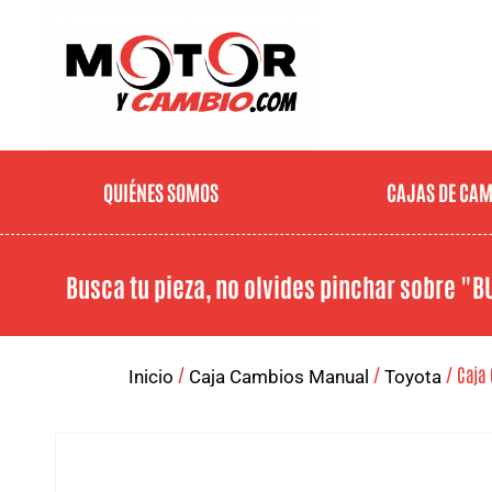
QUIÉNES SOMOS
CAJAS DE CA
Busca tu pieza, no olvides pinchar sobre
"B
/
/
/ Caja 
Inicio
Caja Cambios Manual
Toyota