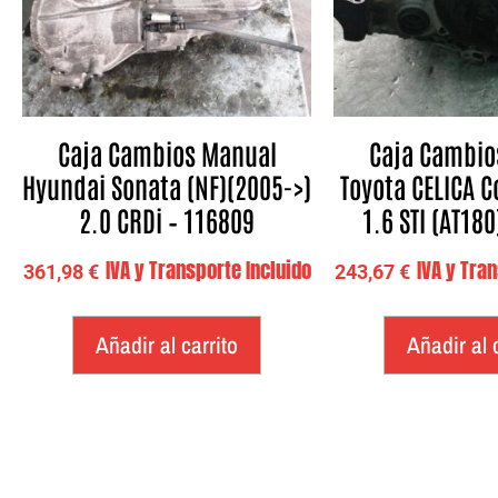
Caja Cambios Manual
Caja Cambio
Hyundai Sonata (NF)(2005->)
Toyota CELICA C
2.0 CRDi – 116809
1.6 STI (AT180
IVA y Transporte Incluido
IVA y Tra
361,98
€
243,67
€
Añadir al carrito
Añadir al 