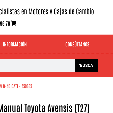
cialistas en Motores y Cajas de Cambio
 96 76
INFORMACIÓN
CONSÚLTANOS
'BUSCA'
kW D-4D CAT] – 559685
anual Toyota Avensis (T27)