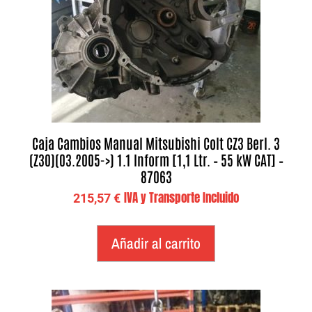
Caja Cambios Manual Mitsubishi Colt CZ3 Berl. 3
(Z30)(03.2005->) 1.1 Inform [1,1 Ltr. – 55 kW CAT] –
87063
IVA y Transporte Incluido
215,57
€
Añadir al carrito