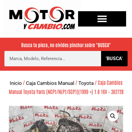
Busca tu pieza, no olvides pinchar sobre
"BUSCA"
'BUSCA'
/
/
/ Caja Cambios
Inicio
Caja Cambios Manual
Toyota
Manual Toyota Yaris (NCP1/NLP1/SCP1)(1999->) 1.0 16V – 362728