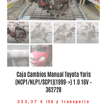
Caja Cambios Manual Toyota Yaris
(NCP1/NLP1/SCP1)(1999->) 1.0 16V –
362728
IVA y Transporte
353,37
€