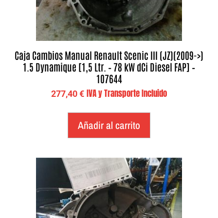
Caja Cambios Manual Renault Scenic III (JZ)(2009->)
1.5 Dynamique [1,5 Ltr. – 78 kW dCi Diesel FAP] –
107644
IVA y Transporte Incluido
277,40
€
Añadir al carrito