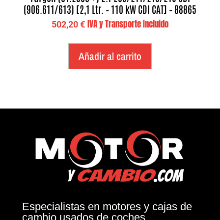
(906.611/613) [2,1 Ltr. – 110 kW CDI CAT] – 88865
IVA y Transporte Incluido
502,20
€
Añadir al carrito
Especialistas en motores y cajas de
cambio usados de coches.