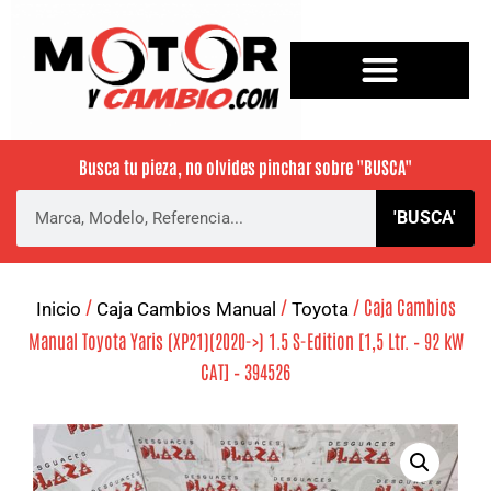
Busca tu pieza, no olvides pinchar sobre
"BUSCA"
'BUSCA'
/
/
/ Caja Cambios
Inicio
Caja Cambios Manual
Toyota
Manual Toyota Yaris (XP21)(2020->) 1.5 S-Edition [1,5 Ltr. – 92 kW
CAT] – 394526