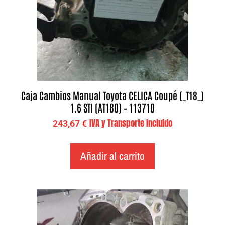
Caja Cambios Manual Toyota CELICA Coupé (_T18_)
1.6 STI (AT180) – 113710
IVA y Transporte Incluido
243,67
€
Añadir al carrito