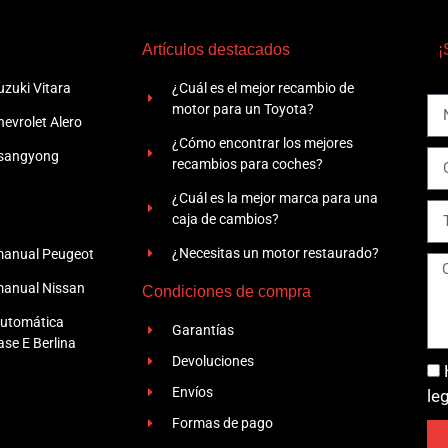
Artículos destacados
¡
zuki Vitara
¿Cuál es el mejor recambio de
motor para un Toyota?
evrolet Alero
¿Cómo encontrar los mejores
Ssangyong
recambios para coches?
¿Cuál es la mejor marca para una
caja de cambios?
¿Necesitas un motor restaurado?
manual Peugeot
manual Nissan
Condiciones de compra
automática
Garantías
se E Berlina
Devoluciones
Envíos
le
Formas de pago