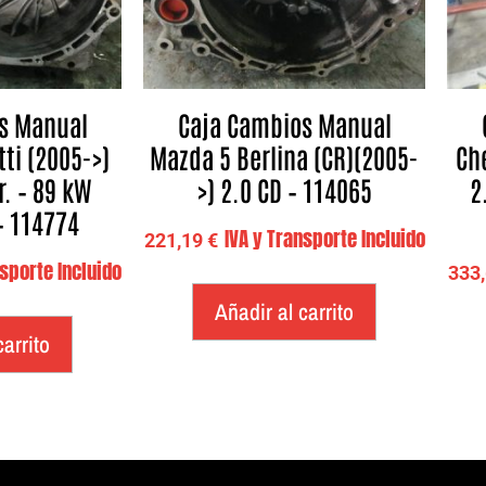
s Manual
Caja Cambios Manual
tti (2005->)
Mazda 5 Berlina (CR)(2005-
Ch
r. – 89 kW
>) 2.0 CD – 114065
2
 – 114774
IVA y Transporte Incluido
221,19
€
nsporte Incluido
333
Añadir al carrito
carrito