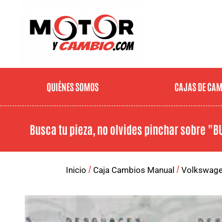
QUIÉNES SOMOS
CAJAS DE CA
Busca tu pieza, no olvides pinchar sobre
"B
/
/
Inicio
Caja Cambios Manual
Volkswag