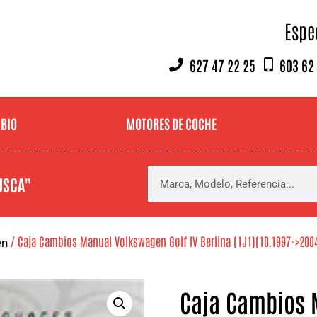
Espe
627 47 22 25
603 62
MBIO
MOTORES DE COCHE
USCA"
/ Caja Cambios Manual Volkswagen Golf IV Berlina (1J1)(10.1997->2004
en
Caja Cambios 