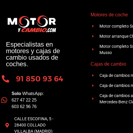
Motores de coche
Motor completo Su
Motor arranque Ch
Especialistas en
Motor completo 
motores y cajas de
Musso
cambio usados de
coches.
Cajas de cambio
Caja de cambios 
91 850 93 64
Caja de cambios 
Solo
WhatsApp:
Caja de cambios 
627 47 22 25
Mercedes-Benz Cla
603 62 96 76
CALLE ESCOFINA, 5 -
28400 COLLADO
VILLALBA (MADRID)