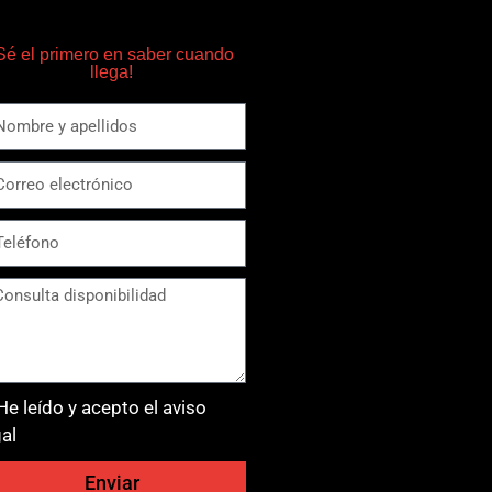
Sé el primero en saber cuando
llega!
He leído y acepto el aviso
gal
Enviar