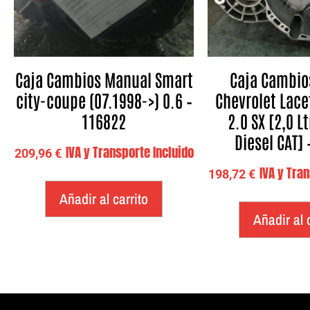
Caja Cambios Manual Smart
Caja Cambio
city-coupe (07.1998->) 0.6 –
Chevrolet Lace
116822
2.0 SX [2,0 Lt
Diesel CAT]
IVA y Transporte Incluido
209,96
€
IVA y Tra
198,72
€
Añadir al carrito
Añadir al 