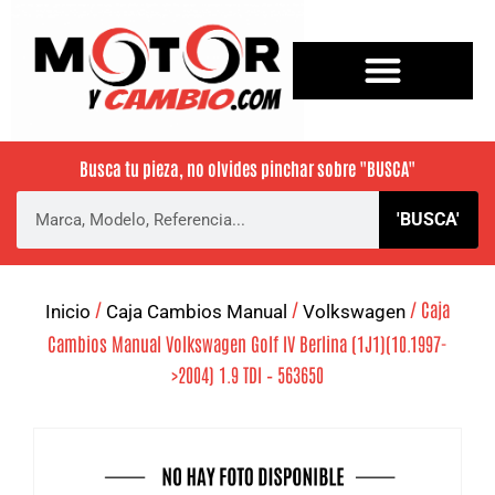
Busca tu pieza, no olvides pinchar sobre
"BUSCA"
'BUSCA'
/
/
/ Caja
Inicio
Caja Cambios Manual
Volkswagen
Cambios Manual Volkswagen Golf IV Berlina (1J1)(10.1997-
>2004) 1.9 TDI – 563650