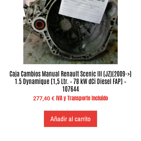
Caja Cambios Manual Renault Scenic III (JZ)(2009->)
1.5 Dynamique [1,5 Ltr. – 78 kW dCi Diesel FAP] –
107644
IVA y Transporte Incluido
277,40
€
Añadir al carrito