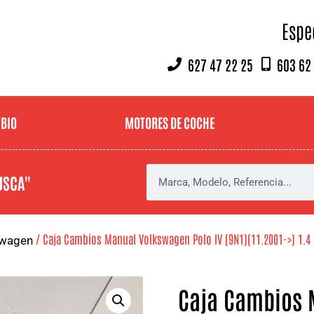
Espe
627 47 22 25
603 62
MBIO
MOTORES DE COCHE
USCA"
/ Caja Cambios Manual Volkswagen Polo IV (9N1)(11.2001->) 1.4 
wagen
Caja Cambios 