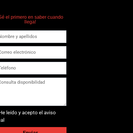
Sé el primero en saber cuando
llega!
He leído y acepto el aviso
gal
Enviar