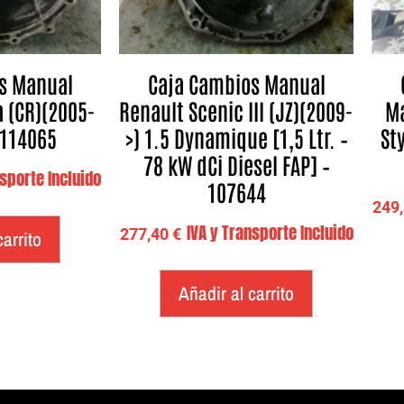
s Manual
Caja Cambios Manual
a (CR)(2005-
Renault Scenic III (JZ)(2009-
Ma
 114065
>) 1.5 Dynamique [1,5 Ltr. –
Sty
78 kW dCi Diesel FAP] –
nsporte Incluido
107644
249
IVA y Transporte Incluido
277,40
€
carrito
Añadir al carrito