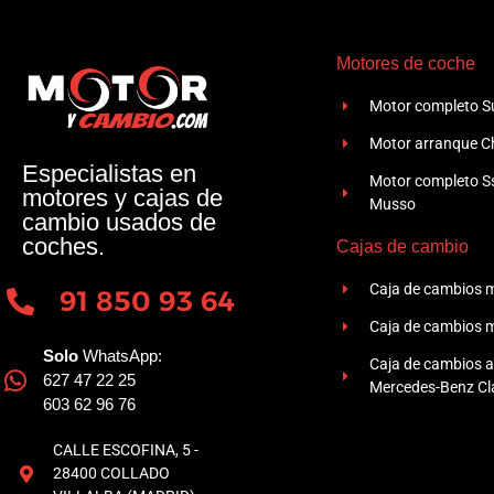
Motores de coche
Motor completo Su
Motor arranque Ch
Especialistas en
Motor completo 
motores y cajas de
Musso
cambio usados de
coches.
Cajas de cambio
Caja de cambios 
91 850 93 64
Caja de cambios 
Solo
WhatsApp:
Caja de cambios 
627 47 22 25
Mercedes-Benz Cla
603 62 96 76
CALLE ESCOFINA, 5 -
28400 COLLADO