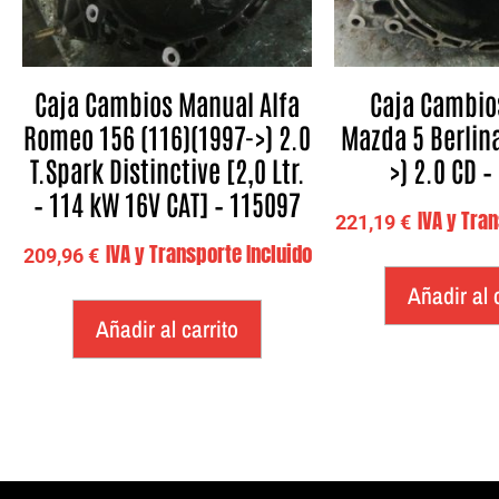
Caja Cambios Manual Alfa
Caja Cambio
Romeo 156 (116)(1997->) 2.0
Mazda 5 Berlin
T.Spark Distinctive [2,0 Ltr.
>) 2.0 CD –
– 114 kW 16V CAT] – 115097
IVA y Tra
221,19
€
IVA y Transporte Incluido
209,96
€
Añadir al 
Añadir al carrito