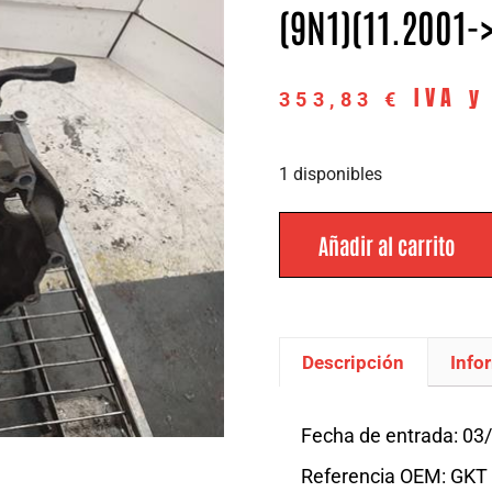
(9N1)(11.2001->
IVA y
353,83
€
1 disponibles
Añadir al carrito
Descripción
Info
Descripción
Fecha de entrada: 03
Referencia OEM: GKT