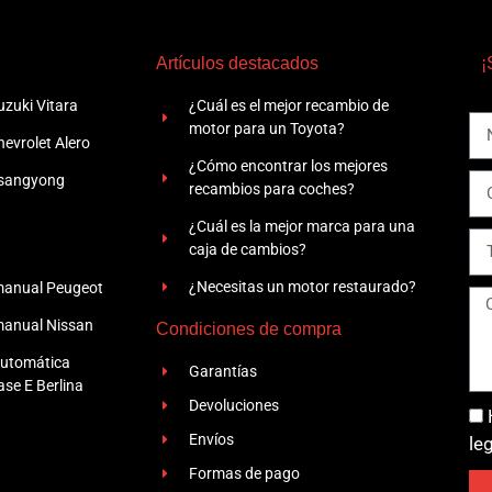
Artículos destacados
¡
zuki Vitara
¿Cuál es el mejor recambio de
motor para un Toyota?
evrolet Alero
¿Cómo encontrar los mejores
Ssangyong
recambios para coches?
¿Cuál es la mejor marca para una
caja de cambios?
¿Necesitas un motor restaurado?
manual Peugeot
manual Nissan
Condiciones de compra
automática
Garantías
se E Berlina
Devoluciones
Envíos
le
Formas de pago