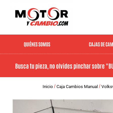
QUIÉNES SOMOS
CAJAS DE CA
Busca tu pieza, no olvides pinchar sobre
"B
/
/
Inicio
Caja Cambios Manual
Volks