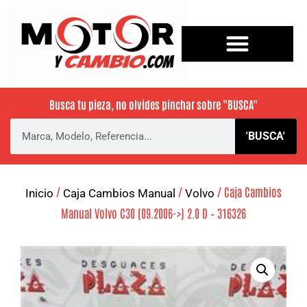
Busca tu pieza, no olvides pinchar sobre
"BUSCA"
'BUSCA'
/
/
/ Caja Cambios
Inicio
Caja Cambios Manual
Volvo
Manual Volvo C30 (09.2006->) 2.0 D – 316326