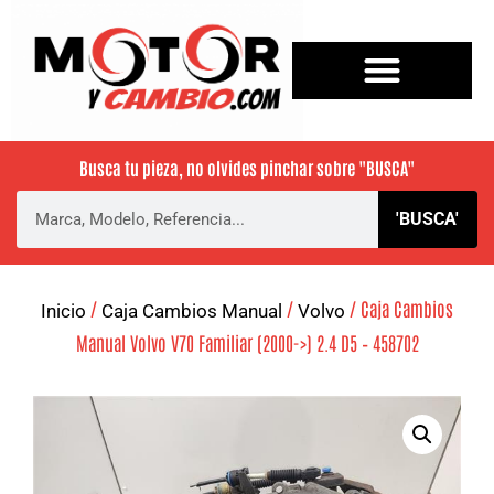
Busca tu pieza, no olvides pinchar sobre
"BUSCA"
'BUSCA'
/
/
/ Caja Cambios
Inicio
Caja Cambios Manual
Volvo
Manual Volvo V70 Familiar (2000->) 2.4 D5 – 458702