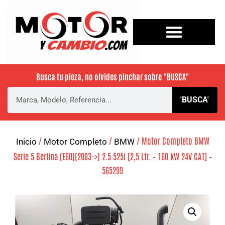
Busca tu pieza, no olvides pinchar sobre
"BUSCA"
'BUSCA'
/
/
/ Motor Completo BMW
Inicio
Motor Completo
BMW
Serie 5 Berlina (E60)(2003->) 2.5 525i [2,5 Ltr. – 160 kW 24V CAT] –
565299