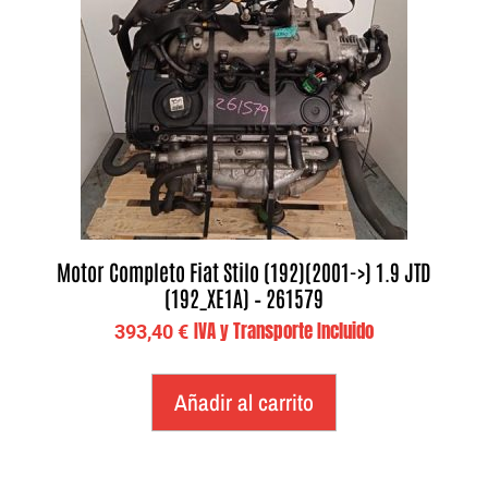
Motor Completo Fiat Stilo (192)(2001->) 1.9 JTD
(192_XE1A) – 261579
IVA y Transporte Incluido
393,40
€
Añadir al carrito