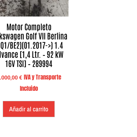
Motor Completo
kswagen Golf VII Berlina
BQ1/BE2)(01.2017->) 1.4
vance [1,4 Ltr. – 92 kW
16V TSI] – 289994
IVA y Transporte
.000,00
€
Incluido
Añadir al carrito