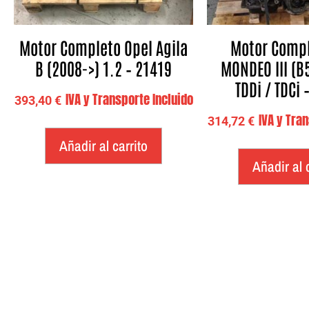
Motor Completo Opel Agila
Motor Compl
B (2008->) 1.2 – 21419
MONDEO III (B
TDDi / TDCi 
IVA y Transporte Incluido
393,40
€
IVA y Tra
314,72
€
Añadir al carrito
Añadir al 