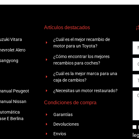
Artículos destacados
¡
zuki Vitara
¿Cuál es el mejor recambio de
motor para un Toyota?
evrolet Alero
¿Cómo encontrar los mejores
Ssangyong
recambios para coches?
¿Cuál es la mejor marca para una
caja de cambios?
¿Necesitas un motor restaurado?
manual Peugeot
manual Nissan
Condiciones de compra
automática
Garantías
se E Berlina
Devoluciones
Envíos
le