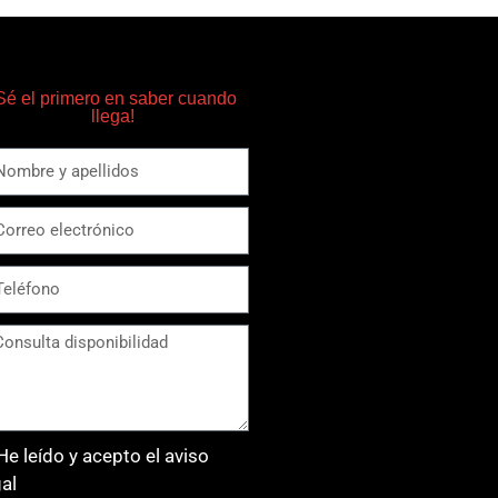
Sé el primero en saber cuando
llega!
He leído y acepto el aviso
gal