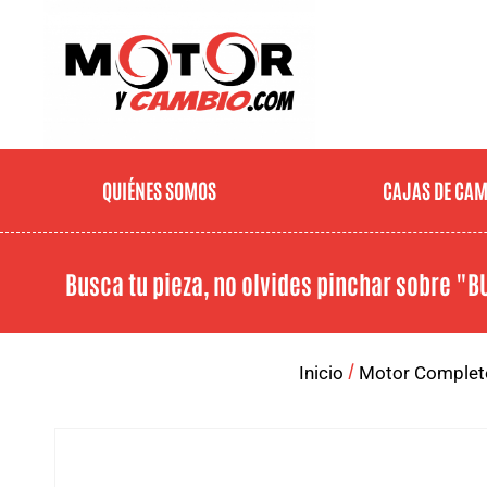
QUIÉNES SOMOS
CAJAS DE CA
Busca tu pieza, no olvides pinchar sobre
"B
/
Inicio
Motor Complet