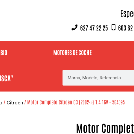
Espe
627 47 22 25
603 62
MBIO
MOTORES DE COCHE
USCA"
/
/ Motor Completo Citroen C3 (2002->) 1.4 16V – 564095
o
Citroen
Motor Completo