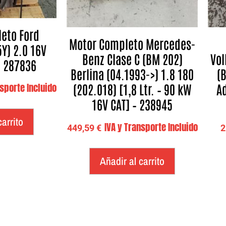
eto Ford
Motor Completo Mercedes-
5Y) 2.0 16V
Benz Clase C (BM 202)
Vol
– 287836
Berlina (04.1993->) 1.8 180
(
(202.018) [1,8 Ltr. – 90 kW
Ad
nsporte Incluido
16V CAT] – 238945
carrito
IVA y Transporte Incluido
449,59
€
2
Añadir al carrito