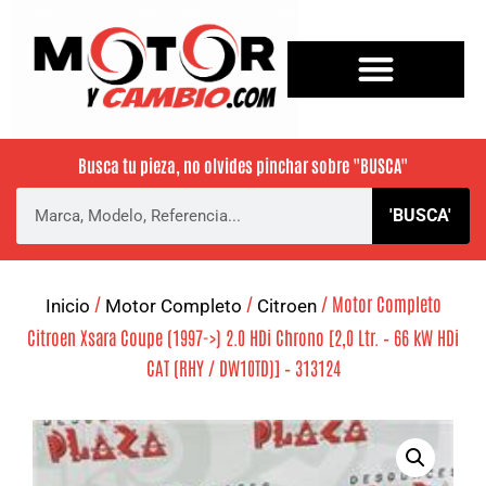
Busca tu pieza, no olvides pinchar sobre
"BUSCA"
'BUSCA'
/
/
/ Motor Completo
Inicio
Motor Completo
Citroen
Citroen Xsara Coupe (1997->) 2.0 HDi Chrono [2,0 Ltr. – 66 kW HDi
CAT (RHY / DW10TD)] – 313124