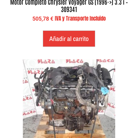
Motor Completo Chrysler Voyager GS (1996->) 3.3 i –
309341
IVA y Transporte Incluido
505,78
€
Añadir al carrito