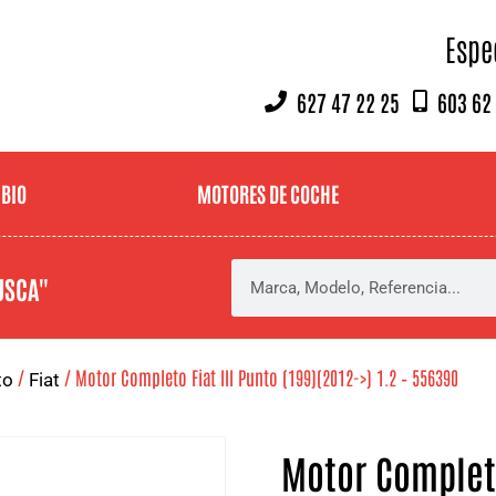
Espe
627 47 22 25
603 62
MBIO
MOTORES DE COCHE
USCA"
/
/ Motor Completo Fiat III Punto (199)(2012->) 1.2 – 556390
to
Fiat
Motor Completo