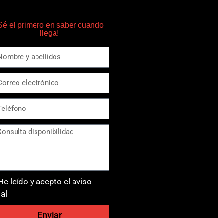
Sé el primero en saber cuando
llega!
He leído y acepto el aviso
gal
Enviar