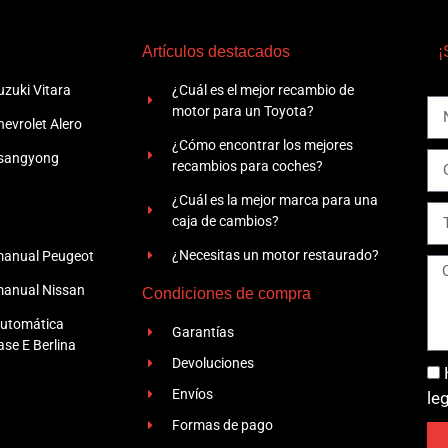
Artículos destacados
¡
zuki Vitara
¿Cuál es el mejor recambio de
motor para un Toyota?
evrolet Alero
¿Cómo encontrar los mejores
Ssangyong
recambios para coches?
¿Cuál es la mejor marca para una
caja de cambios?
¿Necesitas un motor restaurado?
manual Peugeot
manual Nissan
Condiciones de compra
automática
Garantías
se E Berlina
Devoluciones
Envíos
le
Formas de pago