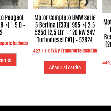
to Peugeot
Motor Completo BMW Serie
Mot
6->) 1.5 D –
5 Berlina (E39)(1995->) 2.5
2
525d [2,5 Ltr. – 120 kW 24V
Ber
Turbodiesel CAT] – 52824
(2
nsporte Incluido
IVA y Transporte Incluido
427,11
€
carrito
449
Añadir al carrito