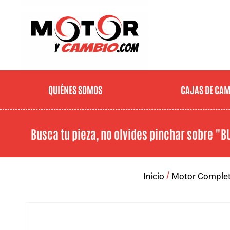
QUIÉNES SOMOS
CAJAS DE CA
Busca tu pieza, no olvides pinchar sobre
"B
/
Inicio
Motor Comple