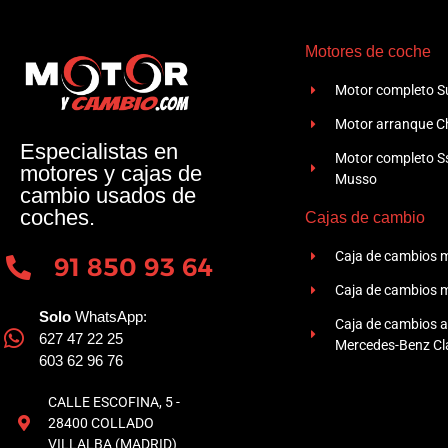
Motores de coche
Motor completo Su
Motor arranque Ch
Especialistas en
Motor completo 
motores y cajas de
Musso
cambio usados de
coches.
Cajas de cambio
Caja de cambios 
91 850 93 64
Caja de cambios 
Solo
WhatsApp:
Caja de cambios 
627 47 22 25
Mercedes-Benz Cla
603 62 96 76
CALLE ESCOFINA, 5 -
28400 COLLADO
VILLALBA (MADRID)