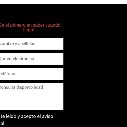
Sé el primero en saber cuando
llega!
He leído y acepto el aviso
gal