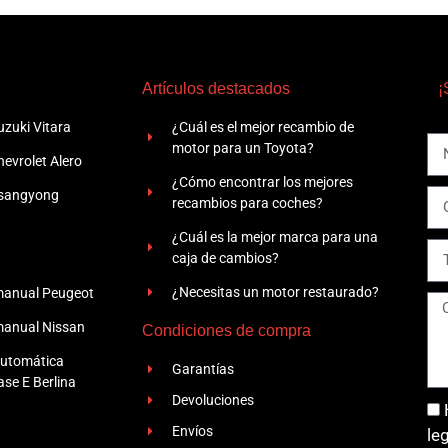
Artículos destacados
¡
zuki Vitara
¿Cuál es el mejor recambio de
motor para un Toyota?
evrolet Alero
¿Cómo encontrar los mejores
Ssangyong
recambios para coches?
¿Cuál es la mejor marca para una
caja de cambios?
¿Necesitas un motor restaurado?
manual Peugeot
manual Nissan
Condiciones de compra
automática
Garantías
se E Berlina
Devoluciones
Envíos
le