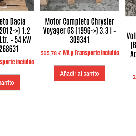
eto Dacia
Motor Completo Chrysler
2012->) 1.2
Voyager GS (1996->) 3.3 i –
Vol
Ltr. – 54 kW
309341
(
 268631
Ad
IVA y Transporte Incluido
505,78
€
nsporte Incluido
Añadir al carrito
2
carrito