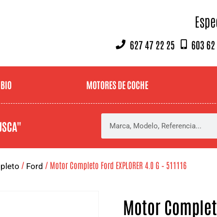
Espe
627 47 22 25
603 62
MBIO
MOTORES DE COCHE
USCA"
/
/ Motor Completo Ford EXPLORER 4.0 G – 511116
pleto
Ford
Motor Completo