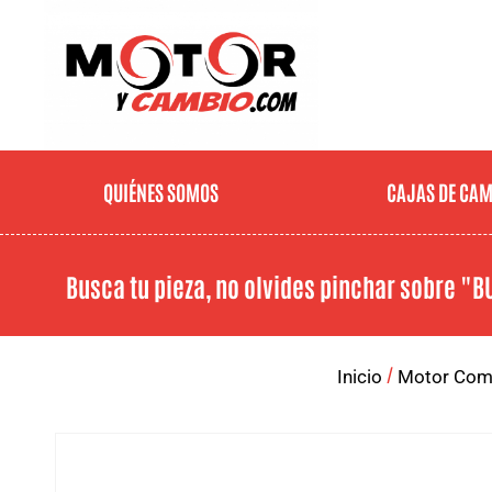
QUIÉNES SOMOS
CAJAS DE CA
Busca tu pieza, no olvides pinchar sobre
"B
/
Inicio
Motor Com