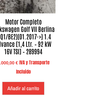
Motor Completo
kswagen Golf VII Berlina
BQ1/BE2)(01.2017->) 1.4
vance [1,4 Ltr. – 92 kW
16V TSI] – 289994
IVA y Transporte
.000,00
€
Incluido
Añadir al carrito