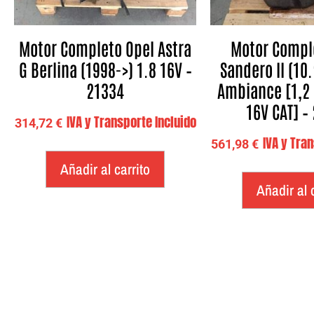
Motor Completo Opel Astra
Motor Compl
G Berlina (1998->) 1.8 16V –
Sandero II (10.
21334
Ambiance [1,2 
16V CAT] –
IVA y Transporte Incluido
314,72
€
IVA y Tra
561,98
€
Añadir al carrito
Añadir al 