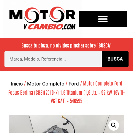
Busca tu pieza, no olvides pinchar sobre
"BUSCA"
'BUSCA'
/
/
/ Motor Completo Ford
Inicio
Motor Completo
Ford
Focus Berlina (CB8)(2010->) 1.6 Titanium [1,6 Ltr. – 92 kW 16V Ti-
VCT CAT] – 546595