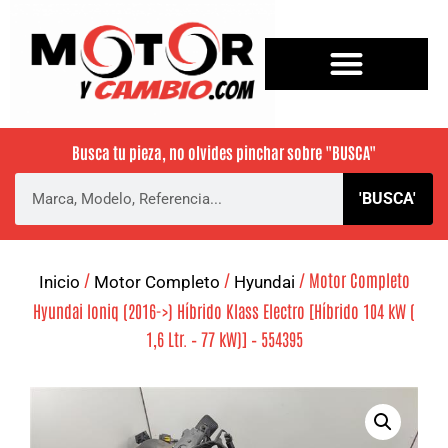
Busca tu pieza, no olvides pinchar sobre
"BUSCA"
'BUSCA'
/
/
/ Motor Completo
Inicio
Motor Completo
Hyundai
Hyundai Ioniq (2016->) Híbrido Klass Electro [Híbrido 104 kW (
1,6 Ltr. – 77 kW)] – 554395