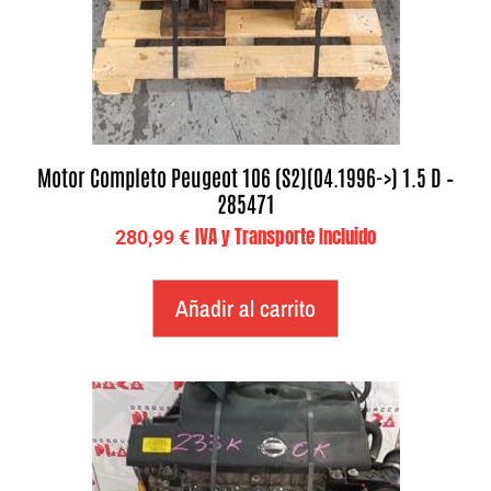
Motor Completo Peugeot 106 (S2)(04.1996->) 1.5 D –
285471
IVA y Transporte Incluido
280,99
€
Añadir al carrito