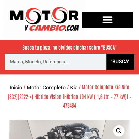
Busca tu pieza, no olvides pinchar sobre
"BUSCA"
'BUSCA'
/
/
/ Motor Completo Kia Niro
Inicio
Motor Completo
Kia
(SG2)(2022->) Híbrido Vision [Híbrido 104 kW ( 1,6 Ltr. – 77 kW)] –
478484