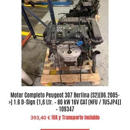
Motor Completo Peugeot 307 Berlina (S2)(06.2005-
>) 1.6 D-Sign [1,6 Ltr. – 80 kW 16V CAT (NFU / TU5JP4)]
– 109347
IVA y Transporte Incluido
393,40
€