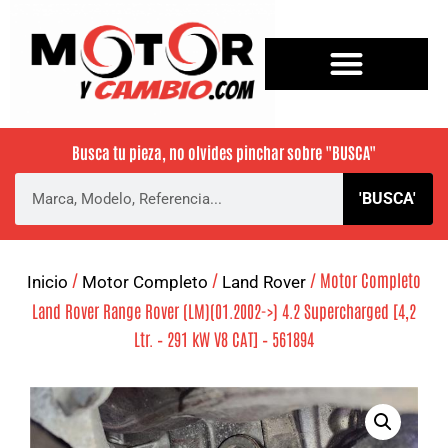
Busca tu pieza, no olvides pinchar sobre
"BUSCA"
'BUSCA'
/
/
/ Motor Completo
Inicio
Motor Completo
Land Rover
Land Rover Range Rover (LM)(01.2002->) 4.2 Supercharged [4,2
Ltr. – 291 kW V8 CAT] – 561894