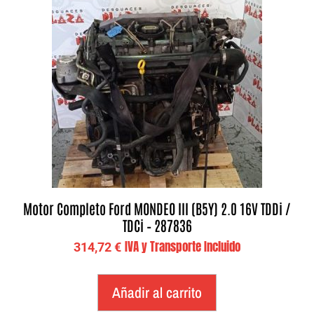
Motor Completo Ford MONDEO III (B5Y) 2.0 16V TDDi /
TDCi – 287836
IVA y Transporte Incluido
314,72
€
Añadir al carrito