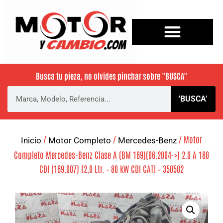
Busca tu pieza, no olvides pinchar sobre
"BUSCA"
'BUSCA'
/
/
/ Motor
Inicio
Motor Completo
Mercedes-Benz
Completo Mercedes-Benz Clase A (BM 169)(06.2004->) 2.0 A 180
CDI (169.007) [2,0 Ltr. – 80 kW CDI CAT] – 350502