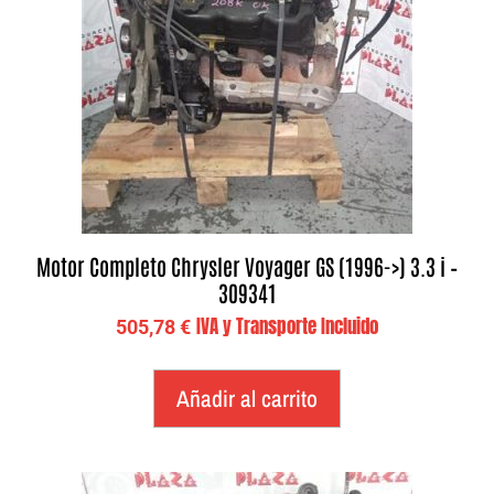
Motor Completo Chrysler Voyager GS (1996->) 3.3 i –
309341
IVA y Transporte Incluido
505,78
€
Añadir al carrito