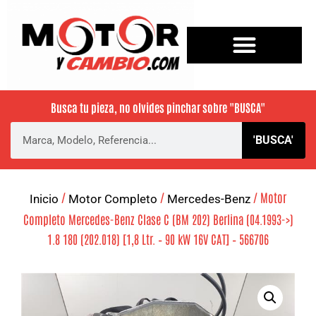
Busca tu pieza, no olvides pinchar sobre
"BUSCA"
'BUSCA'
/
/
/ Motor
Inicio
Motor Completo
Mercedes-Benz
Completo Mercedes-Benz Clase C (BM 202) Berlina (04.1993->)
1.8 180 (202.018) [1,8 Ltr. – 90 kW 16V CAT] – 566706