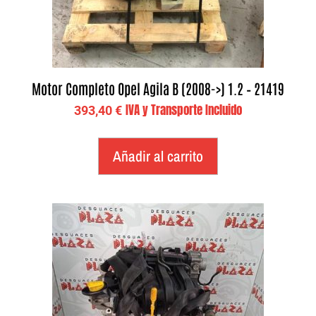
Motor Completo Opel Agila B (2008->) 1.2 – 21419
IVA y Transporte Incluido
393,40
€
Añadir al carrito