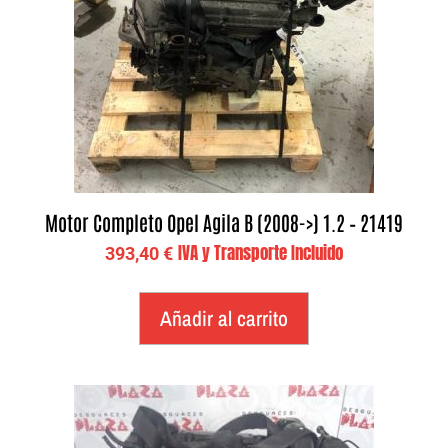
Motor Completo Opel Agila B (2008->) 1.2 – 21419
IVA y Transporte Incluido
393,40
€
Añadir al carrito