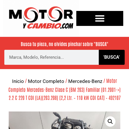
Busca tu pieza, no olvides pinchar sobre
"BUSCA"
'BUSCA'
/
/
/ Motor
Inicio
Motor Completo
Mercedes-Benz
Completo Mercedes-Benz Clase C (BM 203) Familiar (01.2001->)
2.2 C 220 T CDI (LA)(203.208) [2,2 Ltr. – 110 kW CDI CAT] – 492107