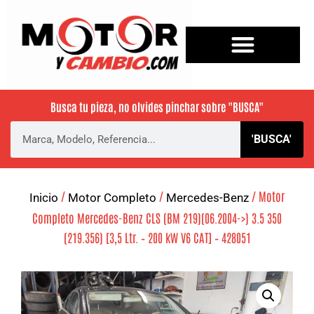
Busca tu pieza, no olvides pinchar sobre
"BUSCA"
'BUSCA'
/
/
/ Motor
Inicio
Motor Completo
Mercedes-Benz
Completo Mercedes-Benz CLS (BM 219)(06.2004->) 3.5 350
(219.356) [3,5 Ltr. – 200 kW V6 CAT] – 428051