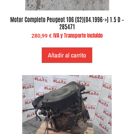
Motor Completo Peugeot 106 (S2)(04.1996->) 1.5 D –
285471
IVA y Transporte Incluido
280,99
€
Añadir al carrito