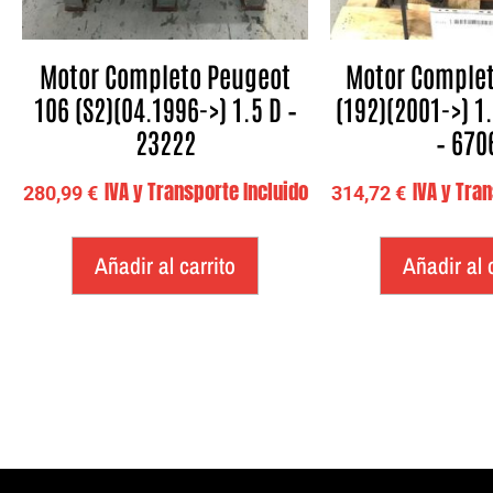
Motor Completo Peugeot
Motor Completo
106 (S2)(04.1996->) 1.5 D –
(192)(2001->) 1.
23222
– 670
IVA y Transporte Incluido
IVA y Tra
280,99
€
314,72
€
Añadir al carrito
Añadir al 