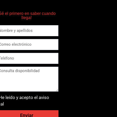
Sé el primero en saber cuando
llega!
He leído y acepto el aviso
gal
Enviar