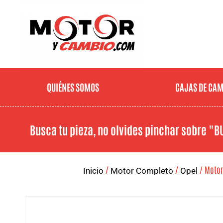
QUIÉNES SOMOS
CAJAS DE CA
Busca tu pieza, no olvides pinchar sobre
"B
/
/
/ Motor 
Inicio
Motor Completo
Opel