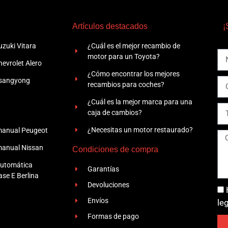
Artículos destacados
¡
zuki Vitara
¿Cuál es el mejor recambio de
motor para un Toyota?
evrolet Alero
¿Cómo encontrar los mejores
Ssangyong
recambios para coches?
¿Cuál es la mejor marca para una
caja de cambios?
¿Necesitas un motor restaurado?
manual Peugeot
manual Nissan
Condiciones de compra
automática
Garantías
se E Berlina
Devoluciones
Envíos
le
Formas de pago