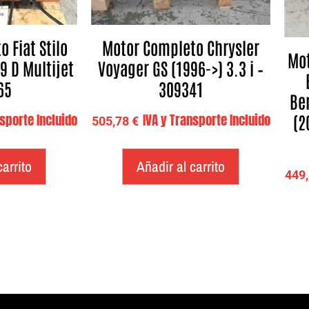
 Fiat Stilo
Motor Completo Chrysler
Mot
9 D Multijet
Voyager GS (1996->) 3.3 i –
65
309341
Ber
(2
nsporte Incluido
IVA y Transporte Incluido
505,78
€
carrito
Añadir al carrito
449