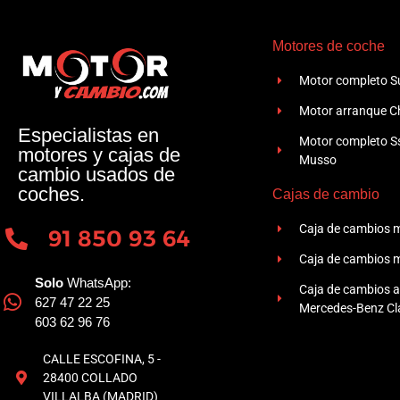
Motores de coche
Motor completo Su
Motor arranque Ch
Especialistas en
Motor completo 
motores y cajas de
Musso
cambio usados de
coches.
Cajas de cambio
Caja de cambios 
91 850 93 64
Caja de cambios 
Solo
WhatsApp:
Caja de cambios 
627 47 22 25
Mercedes-Benz Cla
603 62 96 76
CALLE ESCOFINA, 5 -
28400 COLLADO
VILLALBA (MADRID)