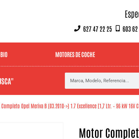
Espe
627 47 22 25
603 62
MBIO
MOTORES DE COCHE
USCA"
Completo Opel Meriva B (03.2010->) 1.7 Excellence [1,7 Ltr. – 96 kW 16V C
Motor Completo