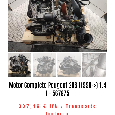
Motor Completo Peugeot 206 (1998->) 1.4
I – 567975
IVA y Transporte
337,19
€
Incluido