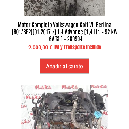
Motor Completo Volkswagen Golf VII Berlina
(BQ1/BE2)(01.2017->) 1.4 Advance [1,4 Ltr. – 92 kW
16V TSI] – 289994
IVA y Transporte Incluido
2.000,00
€
Añadir al carrito