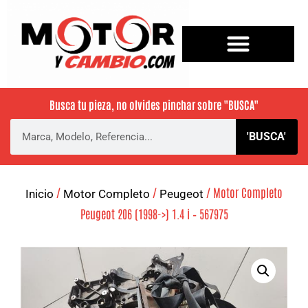
Busca tu pieza, no olvides pinchar sobre
"BUSCA"
'BUSCA'
/
/
/ Motor Completo
Inicio
Motor Completo
Peugeot
Peugeot 206 (1998->) 1.4 i – 567975