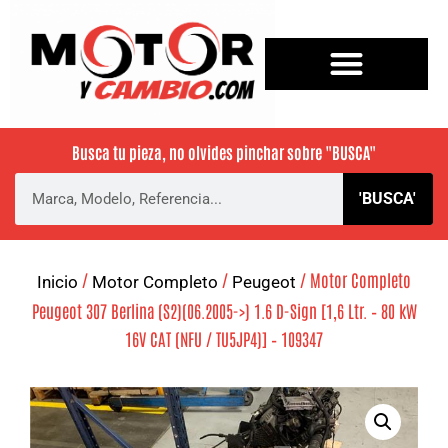
Busca tu pieza, no olvides pinchar sobre
"BUSCA"
'BUSCA'
/
/
/ Motor Completo
Inicio
Motor Completo
Peugeot
Peugeot 307 Berlina (S2)(06.2005->) 1.6 D-Sign [1,6 Ltr. – 80 kW
16V CAT (NFU / TU5JP4)] – 109347