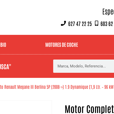
Espe
627 47 22 25
603 62
MBIO
MOTORES DE COCHE
USCA"
 Renault Megane III Berlina 5P (2008->) 1.9 Dynamique [1,9 Ltr. – 96 kW 
Motor Complet