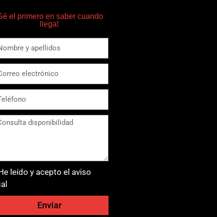
Sé el primero en saber cuando
llega!
He leído y acepto el aviso
gal
Enviar