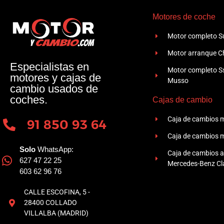
Motores de coche
Motor completo Su
Motor arranque Ch
Especialistas en
Motor completo 
motores y cajas de
Musso
cambio usados de
coches.
Cajas de cambio
Caja de cambios 
91 850 93 64
Caja de cambios 
Solo
WhatsApp:
Caja de cambios 
627 47 22 25
Mercedes-Benz Cla
603 62 96 76
CALLE ESCOFINA, 5 -
28400 COLLADO
VILLALBA (MADRID)