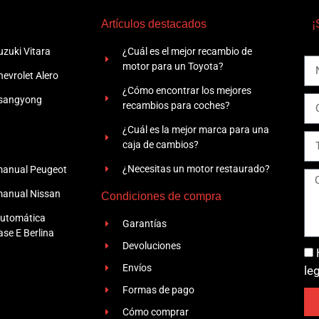
Artículos destacados
¡
zuki Vitara
¿Cuál es el mejor recambio de
motor para un Toyota?
evrolet Alero
¿Cómo encontrar los mejores
Ssangyong
recambios para coches?
¿Cuál es la mejor marca para una
caja de cambios?
¿Necesitas un motor restaurado?
manual Peugeot
manual Nissan
Condiciones de compra
automática
Garantías
se E Berlina
Devoluciones
Envíos
le
Formas de pago
Cómo comprar