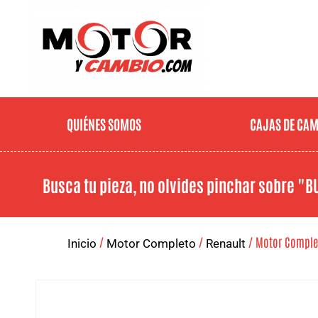
QUIÉNES SOMOS
CAJAS DE CA
Busca tu pieza, no olvides pinchar sobre
"B
/
/
/ Motor Completo
Inicio
Motor Completo
Renault