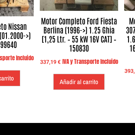
Motor Completo Ford Fiesta
M
to Nissan
Berlina (1996->) 1.25 Ghia
307
(01.2000->)
[1,25 Ltr. – 55 kW 16V CAT] –
1.6
 299640
150830
16
nsporte Incluido
IVA y Transporte Incluido
337,19
€
393
carrito
Añadir al carrito