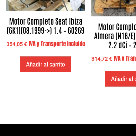
Motor Completo Seat Ibiza
Motor Comple
(6K1)(08.1999->) 1.4 – 60269
Almera (N16/E)
2.2 dCi –
IVA y Transporte Incluido
354,05
€
IVA y Tra
314,72
€
Añadir al carrito
Añadir al 