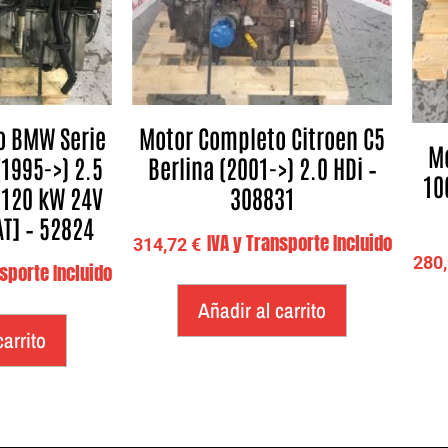
o BMW Serie
Motor Completo Citroen C5
M
(1995->) 2.5
Berlina (2001->) 2.0 HDi –
10
– 120 kW 24V
308831
AT] – 52824
IVA y Transporte Incluido
314,72
€
280
nsporte Incluido
Añadir al carrito
carrito