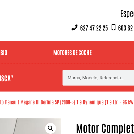
Espe
627 47 22 25
603 62
MBIO
MOTORES DE COCHE
USCA"
 Renault Megane III Berlina 5P (2008->) 1.9 Dynamique [1,9 Ltr. – 96 kW 
Motor Complet