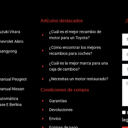
Artículos destacados
¡
zuki Vitara
¿Cuál es el mejor recambio de
motor para un Toyota?
evrolet Alero
¿Cómo encontrar los mejores
Ssangyong
recambios para coches?
¿Cuál es la mejor marca para una
caja de cambios?
¿Necesitas un motor restaurado?
manual Peugeot
manual Nissan
Condiciones de compra
automática
Garantías
se E Berlina
Devoluciones
Envíos
le
Formas de pago