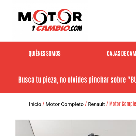
QUIÉNES SOMOS
CAJAS DE CA
Busca tu pieza, no olvides pinchar sobre
"B
/
/
/ Motor Completo
Inicio
Motor Completo
Renault