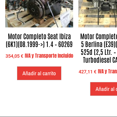
Motor Completo Seat Ibiza
Motor Complet
(6K1)(08.1999->) 1.4 – 60269
5 Berlina (E39)
525d [2,5 Ltr. 
IVA y Transporte Incluido
354,05
€
Turbodiesel C
IVA y Tra
427,11
€
Añadir al carrito
Añadir al 