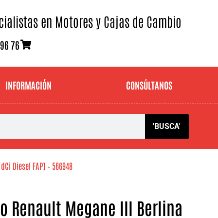
cialistas en Motores y Cajas de Cambio
 96 76
INFORMACIÓN
CONSÚLTANOS
'BUSCA'
dCi Diesel FAP] – 566948
o Renault Megane III Berlina