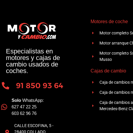
Motores de coche
Motor completo Su
Motor arranque Ch
Especialistas en
Motor completo 
motores y cajas de
Musso
cambio usados de
coches.
Cajas de cambio
Caja de cambios 
91 850 93 64
Caja de cambios 
Solo
WhatsApp:
Caja de cambios 
627 47 22 25
Mercedes-Benz Cla
603 62 96 76
CALLE ESCOFINA, 5 -
28400 COLLADO