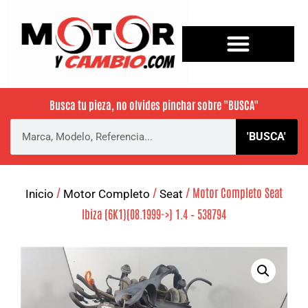
Busca tu pieza, no olvides pinchar sobre
"BUSCA"
'BUSCA'
/
/
/ Motor Completo Seat
Inicio
Motor Completo
Seat
Ibiza (6K1)(08.1999->) 1.4 – 538794