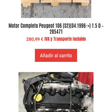
Motor Completo Peugeot 106 (S2)(04.1996->) 1.5 D –
285471
IVA y Transporte Incluido
280,99
€
Añadir al carrito