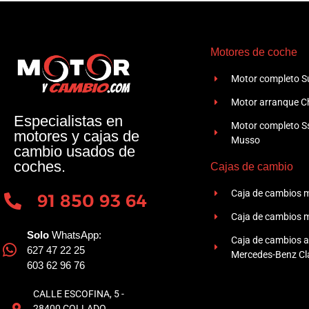
Motores de coche
Motor completo Su
Motor arranque Ch
Especialistas en
Motor completo 
motores y cajas de
Musso
cambio usados de
coches.
Cajas de cambio
Caja de cambios 
91 850 93 64
Caja de cambios 
Solo
WhatsApp:
Caja de cambios 
627 47 22 25
Mercedes-Benz Cla
603 62 96 76
CALLE ESCOFINA, 5 -
28400 COLLADO