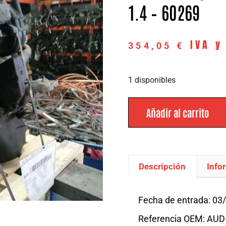
1.4 – 60269
IVA y
354,05
€
1 disponibles
Añadir al carrito
Descripción
Info
Descripción
Fecha de entrada: 03
Referencia OEM: AUD