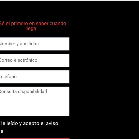
Sé el primero en saber cuando
llega!
He leído y acepto el aviso
gal