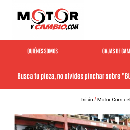
QUIÉNES SOMOS
CAJAS DE CA
Busca tu pieza, no olvides pinchar sobre
"B
/
Inicio
Motor Comple