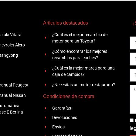
Artículos destacados
¡
zuki Vitara
¿Cuál es el mejor recambio de
motor para un Toyota?
evrolet Alero
¿Cómo encontrar los mejores
Ssangyong
recambios para coches?
¿Cuál es la mejor marca para una
caja de cambios?
¿Necesitas un motor restaurado?
manual Peugeot
manual Nissan
Condiciones de compra
automática
Garantías
se E Berlina
Devoluciones
Envíos
le