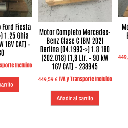
 Ford Fiesta
Mo
Motor Completo Mercedes-
>) 1.25 Ghia
Benz Clase C (BM 202)
kW 16V CAT] –
Berlina (04.1993->) 1.8 180
30
(202.018) [1,8 Ltr. – 90 kW
449
16V CAT] – 238945
nsporte Incluido
IVA y Transporte Incluido
449,59
€
carrito
Añadir al carrito