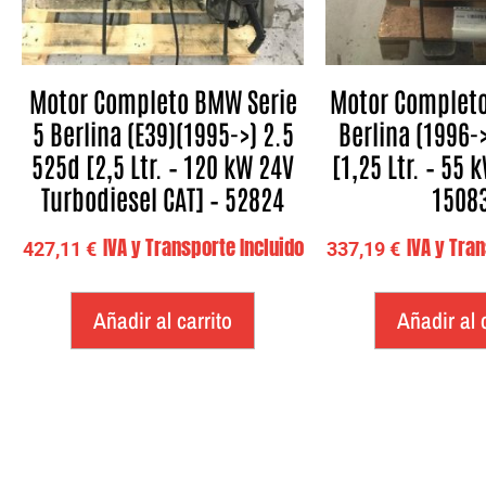
Motor Completo BMW Serie
Motor Completo
5 Berlina (E39)(1995->) 2.5
Berlina (1996-
525d [2,5 Ltr. – 120 kW 24V
[1,25 Ltr. – 55 
Turbodiesel CAT] – 52824
1508
IVA y Transporte Incluido
IVA y Tra
427,11
€
337,19
€
Añadir al carrito
Añadir al 