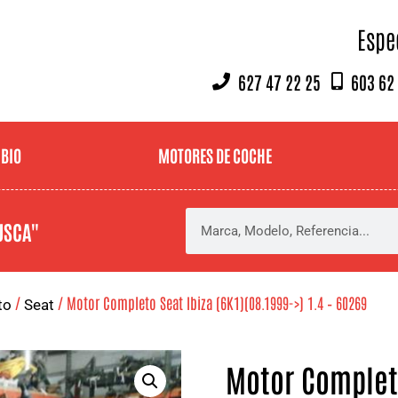
Espe
627 47 22 25
603 62
MBIO
MOTORES DE COCHE
USCA"
/
/ Motor Completo Seat Ibiza (6K1)(08.1999->) 1.4 – 60269
to
Seat
Motor Completo