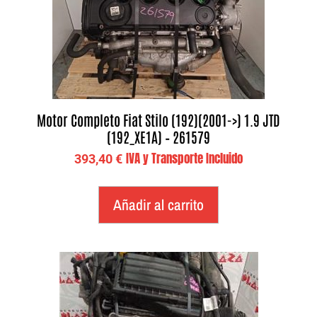
Motor Completo Fiat Stilo (192)(2001->) 1.9 JTD
(192_XE1A) – 261579
IVA y Transporte Incluido
393,40
€
Añadir al carrito