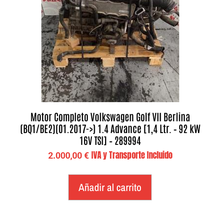
Motor Completo Volkswagen Golf VII Berlina
(BQ1/BE2)(01.2017->) 1.4 Advance [1,4 Ltr. – 92 kW
16V TSI] – 289994
IVA y Transporte Incluido
2.000,00
€
Añadir al carrito