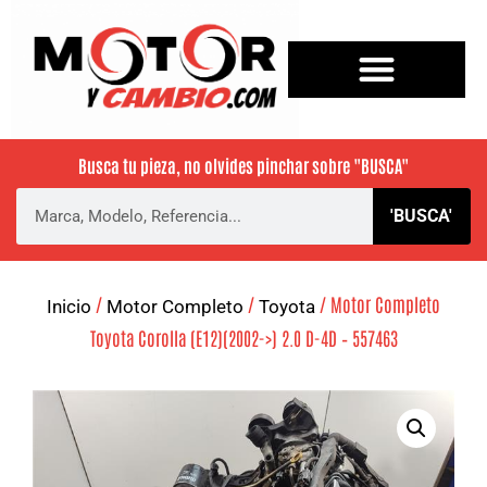
Busca tu pieza, no olvides pinchar sobre
"BUSCA"
'BUSCA'
/
/
/ Motor Completo
Inicio
Motor Completo
Toyota
Toyota Corolla (E12)(2002->) 2.0 D-4D – 557463