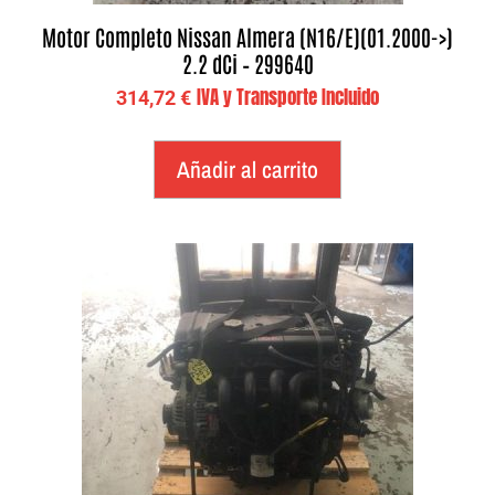
Motor Completo Nissan Almera (N16/E)(01.2000->)
2.2 dCi – 299640
IVA y Transporte Incluido
314,72
€
Añadir al carrito