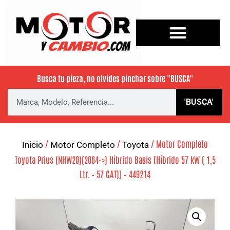
Busca tu pieza, no olvides pinchar sobre
"BUSCA"
'BUSCA'
/
/
/ Motor Completo
Inicio
Motor Completo
Toyota
Toyota Prius (NHW20)(2004->) Híbrido Basis [Híbrido 57 kW ( 1,5
Ltr. – 57 CAT)] – 449214