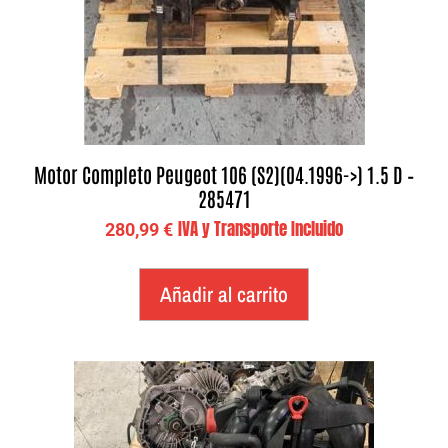
Motor Completo Peugeot 106 (S2)(04.1996->) 1.5 D –
285471
IVA y Transporte Incluido
280,99
€
Añadir al carrito