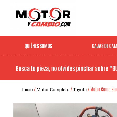
QUIÉNES SOMOS
CAJAS DE CA
Busca tu pieza, no olvides pinchar sobre
"B
/
/
/ Motor Completo T
Inicio
Motor Completo
Toyota