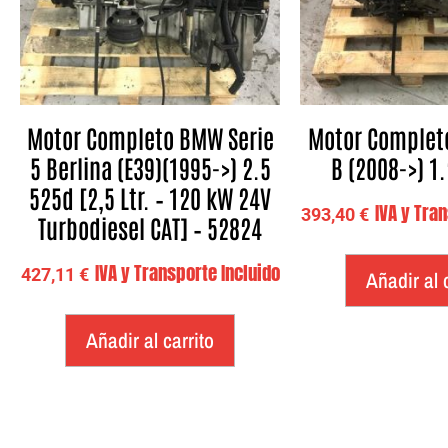
Motor Completo BMW Serie
Motor Completo
5 Berlina (E39)(1995->) 2.5
B (2008->) 1.
525d [2,5 Ltr. – 120 kW 24V
IVA y Tra
393,40
€
Turbodiesel CAT] – 52824
IVA y Transporte Incluido
427,11
€
Añadir al 
Añadir al carrito