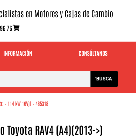
cialistas en Motores y Cajas de Cambio
 96 76
INFORMACIÓN
CONSÚLTANOS
'BUSCA'
r. – 114 kW 16V)] – 485318
 Toyota RAV4 (A4)(2013->)