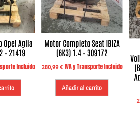
 Opel Agila
Motor Completo Seat IBIZA
2 – 21419
(6K3) 1.4 – 309172
Vol
(
nsporte Incluido
IVA y Transporte Incluido
280,99
€
Ad
carrito
Añadir al carrito
2