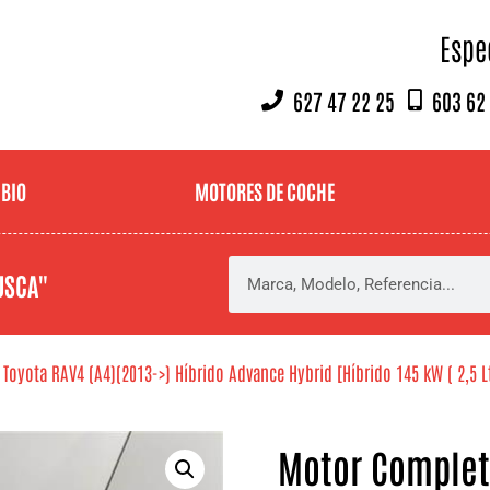
Espe
627 47 22 25
603 62
MBIO
MOTORES DE COCHE
USCA"
oyota RAV4 (A4)(2013->) Híbrido Advance Hybrid [Híbrido 145 kW ( 2,5 Lt
Motor Completo