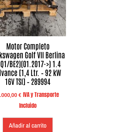
Motor Completo
kswagen Golf VII Berlina
BQ1/BE2)(01.2017->) 1.4
vance [1,4 Ltr. – 92 kW
16V TSI] – 289994
IVA y Transporte
.000,00
€
Incluido
Añadir al carrito