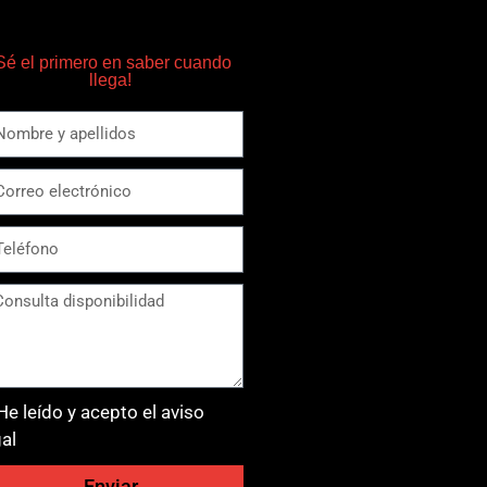
Sé el primero en saber cuando
llega!
He leído y acepto el aviso
gal
Enviar