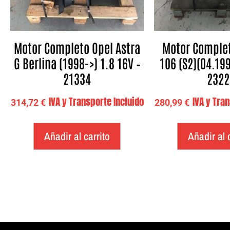
Motor Completo Opel Astra
Motor Comple
G Berlina (1998->) 1.8 16V –
106 (S2)(04.199
21334
2322
IVA y Transporte Incluido
IVA y Tra
314,72
€
280,99
€
Añadir al carrito
Añadir al 