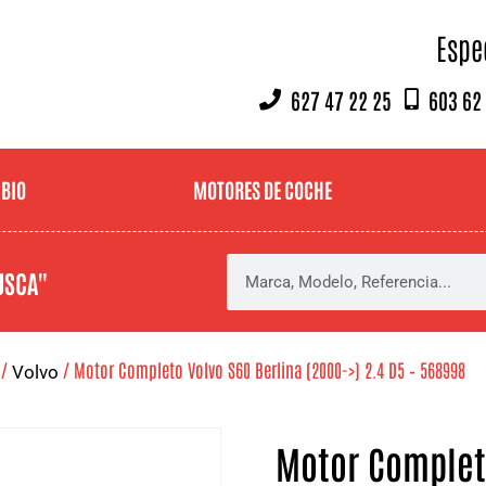
Espe
627 47 22 25
603 62
MBIO
MOTORES DE COCHE
USCA"
/
/ Motor Completo Volvo S60 Berlina (2000->) 2.4 D5 – 568998
Volvo
Motor Completo