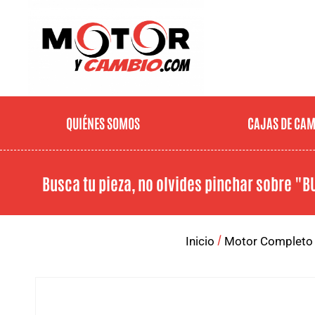
QUIÉNES SOMOS
CAJAS DE CA
Busca tu pieza, no olvides pinchar sobre
"B
/
Inicio
Motor Completo