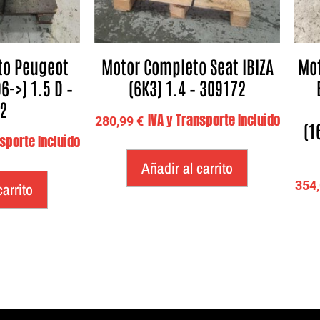
to Peugeot
Motor Completo Seat IBIZA
Mot
6->) 1.5 D –
(6K3) 1.4 – 309172
2
IVA y Transporte Incluido
280,99
€
(1
nsporte Incluido
Añadir al carrito
354
carrito