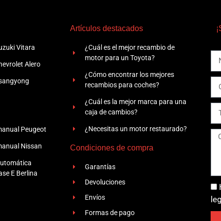
Artículos destacados
¡
zuki Vitara
¿Cuál es el mejor recambio de
motor para un Toyota?
evrolet Alero
¿Cómo encontrar los mejores
Ssangyong
recambios para coches?
¿Cuál es la mejor marca para una
caja de cambios?
¿Necesitas un motor restaurado?
manual Peugeot
manual Nissan
Condiciones de compra
automática
Garantías
se E Berlina
Devoluciones
Envíos
le
Formas de pago