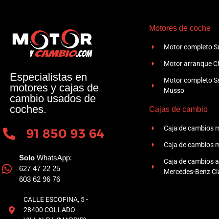
Motores de coche
Motor completo Su
Motor arranque Ch
Especialistas en
Motor completo 
motores y cajas de
Musso
cambio usados de
coches.
Cajas de cambio
Caja de cambios 
91 850 93 64
Caja de cambios 
Solo
WhatsApp:
Caja de cambios 
627 47 22 25
Mercedes-Benz Cla
603 62 96 76
CALLE ESCOFINA, 5 -
28400 COLLADO