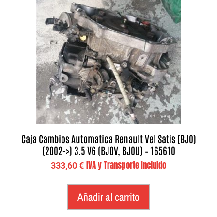
Caja Cambios Automatica Renault Vel Satis (BJ0)
(2002->) 3.5 V6 (BJ0V, BJ0U) – 165610
IVA y Transporte Incluido
333,60
€
Añadir al carrito