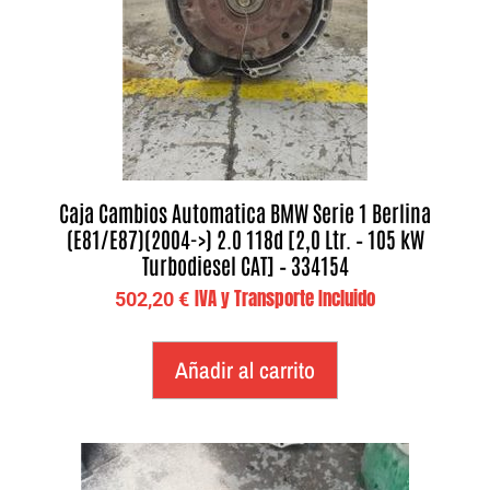
Caja Cambios Automatica BMW Serie 1 Berlina
(E81/E87)(2004->) 2.0 118d [2,0 Ltr. – 105 kW
Turbodiesel CAT] – 334154
IVA y Transporte Incluido
502,20
€
Añadir al carrito