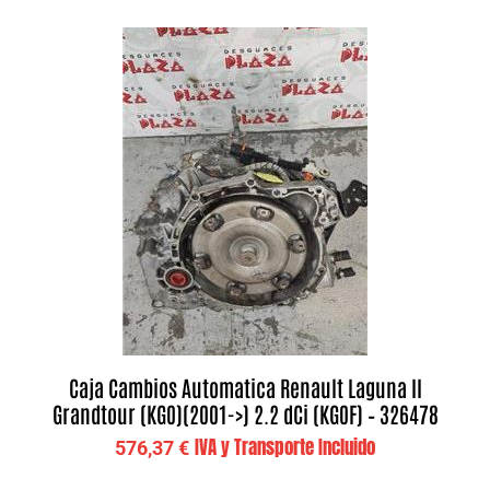
Caja Cambios Automatica Renault Laguna II
Grandtour (KG0)(2001->) 2.2 dCi (KG0F) – 326478
IVA y Transporte Incluido
576,37
€