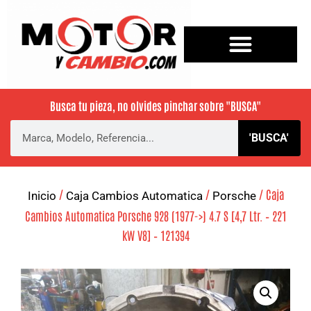
Busca tu pieza, no olvides pinchar sobre
"BUSCA"
'BUSCA'
/
/
/ Caja
Inicio
Caja Cambios Automatica
Porsche
Cambios Automatica Porsche 928 (1977->) 4.7 S [4,7 Ltr. – 221
kW V8] – 121394