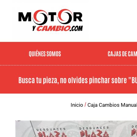
QUIÉNES SOMOS
CAJAS DE CA
Busca tu pieza, no olvides pinchar sobre
"B
/
Inicio
Caja Cambios Manua