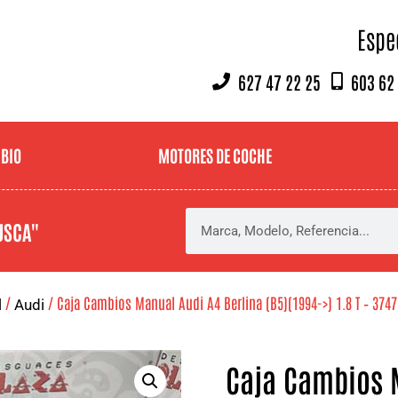
Espe
627 47 22 25
603 62
MBIO
MOTORES DE COCHE
USCA"
/
/ Caja Cambios Manual Audi A4 Berlina (B5)(1994->) 1.8 T – 374
l
Audi
Caja Cambios M