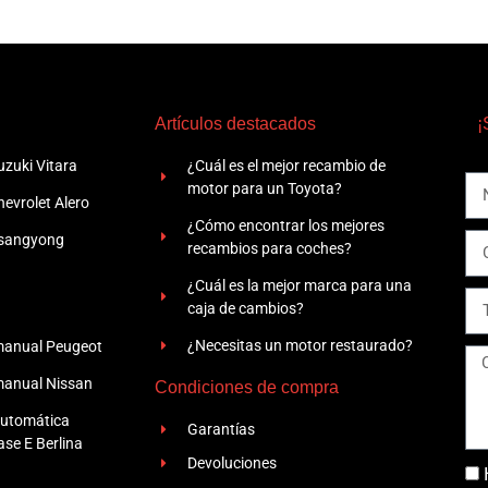
Artículos destacados
¡
zuki Vitara
¿Cuál es el mejor recambio de
motor para un Toyota?
evrolet Alero
¿Cómo encontrar los mejores
Ssangyong
recambios para coches?
¿Cuál es la mejor marca para una
caja de cambios?
¿Necesitas un motor restaurado?
manual Peugeot
manual Nissan
Condiciones de compra
automática
Garantías
se E Berlina
Devoluciones