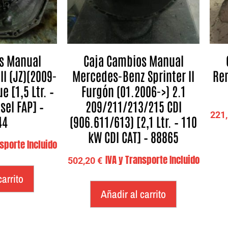
s Manual
Caja Cambios Manual
II (JZ)(2009-
Mercedes-Benz Sprinter II
Ren
 [1,5 Ltr. –
Furgón (01.2006->) 2.1
sel FAP] –
209/211/213/215 CDI
221
44
(906.611/613) [2,1 Ltr. – 110
kW CDI CAT] – 88865
nsporte Incluido
IVA y Transporte Incluido
502,20
€
carrito
Añadir al carrito