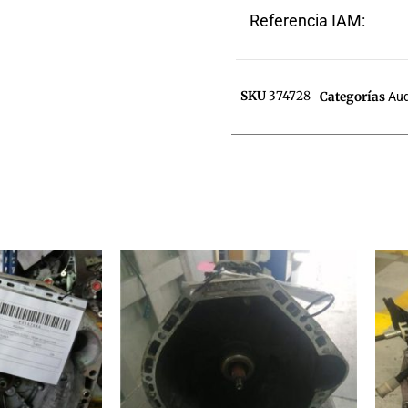
Referencia IAM:
SKU
374728
Categorías
Aud