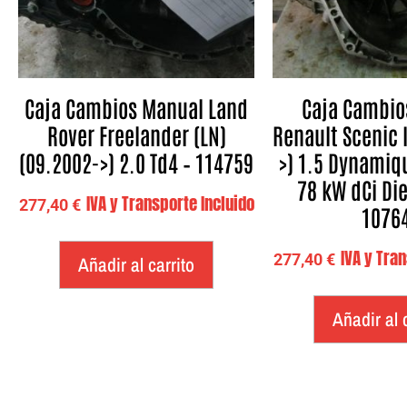
Caja Cambios Manual Land
Caja Cambio
Rover Freelander (LN)
Renault Scenic I
(09.2002->) 2.0 Td4 – 114759
>) 1.5 Dynamique
78 kW dCi Die
IVA y Transporte Incluido
277,40
€
1076
IVA y Tra
277,40
€
Añadir al carrito
Añadir al 