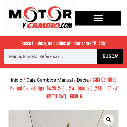
Busca tu pieza, no olvides pinchar sobre
"BUSCA"
'BUSCA'
/
/
/ Caja Cambios
Inicio
Caja Cambios Manual
Dacia
Manual Dacia Lodgy (04.2012->) 1.2 Ambiance [1,2 Ltr. – 85 kW
16V TCE CAT] – 603016