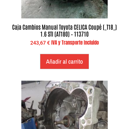
Caja Cambios Manual Toyota CELICA Coupé (_T18_)
1.6 STI (AT180) – 113710
IVA y Transporte Incluido
243,67
€
Añadir al carrito