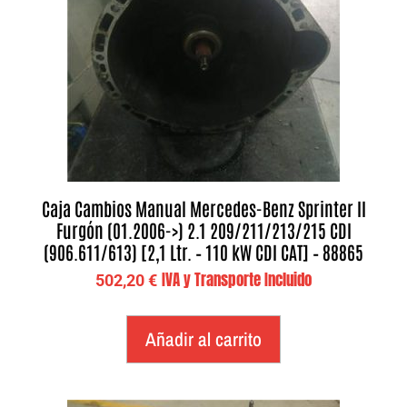
Caja Cambios Manual Mercedes-Benz Sprinter II
Furgón (01.2006->) 2.1 209/211/213/215 CDI
(906.611/613) [2,1 Ltr. – 110 kW CDI CAT] – 88865
IVA y Transporte Incluido
502,20
€
Añadir al carrito