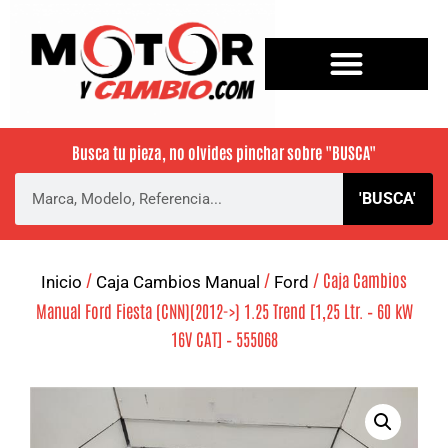
Busca tu pieza, no olvides pinchar sobre
"BUSCA"
'BUSCA'
/
/
/ Caja Cambios
Inicio
Caja Cambios Manual
Ford
Manual Ford Fiesta (CNN)(2012->) 1.25 Trend [1,25 Ltr. – 60 kW
16V CAT] – 555068