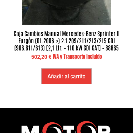
Caja Cambios Manual Mercedes-Benz Sprinter II
Furgón (01.2006->) 2.1 209/211/213/215 CDI
(906.611/613) [2,1 Ltr. – 110 kW CDI CAT] – 88865
IVA y Transporte Incluido
502,20
€
Añadir al carrito