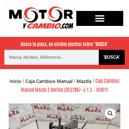
Busca tu pieza, no olvides pinchar sobre
"BUSCA"
'BUSCA'
/
/
/ Caja Cambios
Inicio
Caja Cambios Manual
Mazda
Manual Mazda 2 Berlina (DE)(2007->) 1.3 – 424612