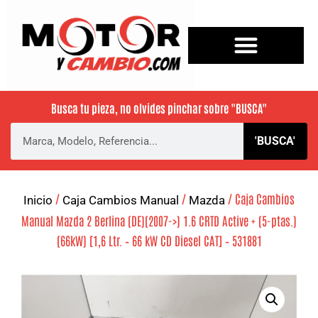
Busca tu pieza, no olvides pinchar sobre
"BUSCA"
'BUSCA'
/
/
/ Caja Cambios
Inicio
Caja Cambios Manual
Mazda
Manual Mazda 2 Berlina (DE)(2007->) 1.6 CRTD Active + (5-ptas.)
(66kW) [1,6 Ltr. – 66 kW CD Diesel CAT] – 531881