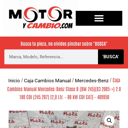
Busca tu pieza, no olvides pinchar sobre
"BUSCA"
'BUSCA'
/
/
/ Caja
Inicio
Caja Cambios Manual
Mercedes-Benz
Cambios Manual Mercedes-Benz Clase B (BM 245)(03.2005->) 2.0
180 CDI (245.207) [2,0 Ltr. – 80 kW CDI CAT] – 409958