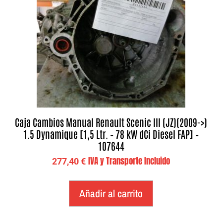
Caja Cambios Manual Renault Scenic III (JZ)(2009->)
1.5 Dynamique [1,5 Ltr. – 78 kW dCi Diesel FAP] –
107644
IVA y Transporte Incluido
277,40
€
Añadir al carrito