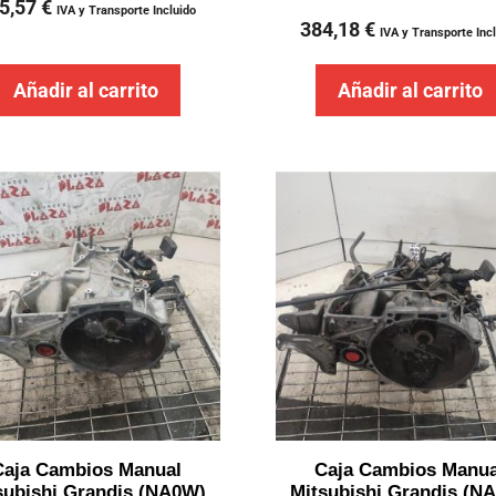
5,57
€
IVA y Transporte Incluido
384,18
€
IVA y Transporte Inc
Añadir al carrito
Añadir al carrito
Caja Cambios Manual
Caja Cambios Manua
subishi Grandis (NA0W)
Mitsubishi Grandis (N