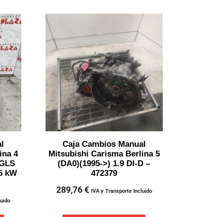
l
Caja Cambios Manual
ina 4
Mitsubishi Carisma Berlina 5
 GLS
(DA0)(1995->) 1.9 DI-D –
85 kW
472379
289,76
€
IVA y Transporte Incluido
luido