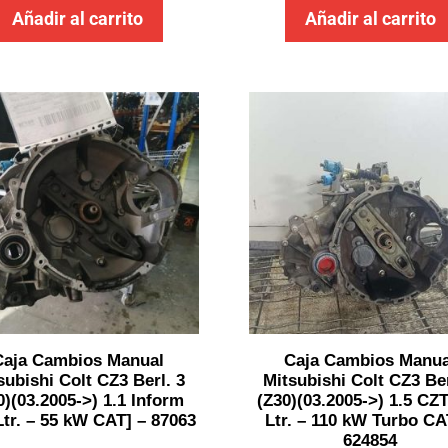
Añadir al carrito
Añadir al carrito
Caja Cambios Manual
Caja Cambios Manua
subishi Colt CZ3 Berl. 3
Mitsubishi Colt CZ3 Ber
0)(03.2005->) 1.1 Inform
(Z30)(03.2005->) 1.5 CZT
Ltr. – 55 kW CAT] – 87063
Ltr. – 110 kW Turbo CA
624854