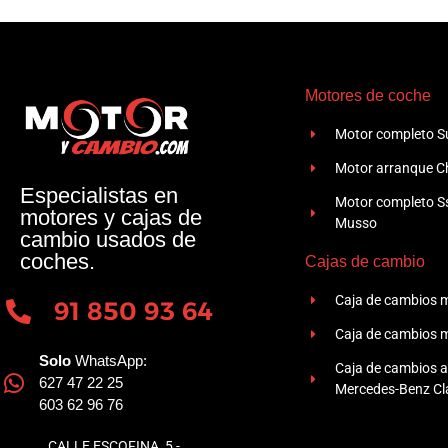
Motores de coche
Motor completo Su
Motor arranque Ch
Especialistas en
Motor completo 
motores y cajas de
Musso
cambio usados de
coches.
Cajas de cambio
Caja de cambios 
91 850 93 64
Caja de cambios 
Solo
WhatsApp:
Caja de cambios 
627 47 22 25
Mercedes-Benz Cla
603 62 96 76
CALLE ESCOFINA, 5 -