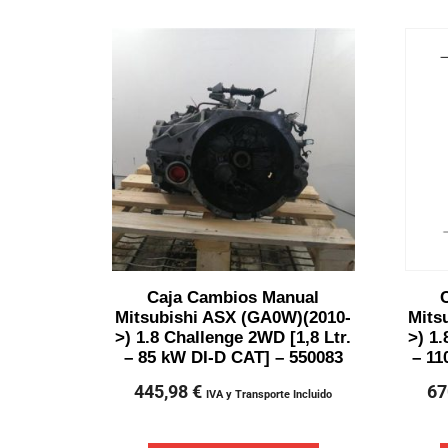
Caja Cambios Manual
Mitsubishi ASX (GA0W)(2010-
Mits
>) 1.8 Challenge 2WD [1,8 Ltr.
>) 1.
– 85 kW DI-D CAT] – 550083
– 11
445,98
€
67
IVA y Transporte Incluido