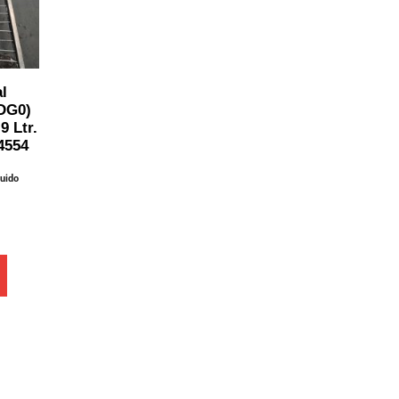
l
(DG0)
9 Ltr.
4554
luido