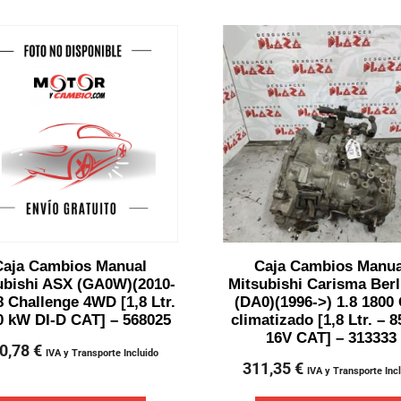
Caja Cambios Manual
Caja Cambios Manua
ubishi ASX (GA0W)(2010-
Mitsubishi Carisma Berl
8 Challenge 4WD [1,8 Ltr.
(DA0)(1996->) 1.8 1800
0 kW DI-D CAT] – 568025
climatizado [1,8 Ltr. – 
16V CAT] – 313333
0,78
€
IVA y Transporte Incluido
311,35
€
IVA y Transporte Inc