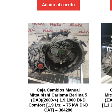
Añadir al carrito
Caja Cambios Manual
Mitsubishi Carisma Berlina 5
Mit
(DA0)(2000->) 1.9 1900 DI-D
(Z3
Comfort [1,9 Ltr. – 75 kW DI-D
[1,1 
CAT] – 384286