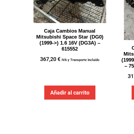
Caja Cambios Manual
Mitsubishi Space Star (DG0)
(1999->) 1.6 16V (DG3A) –
615552
Mits
367,20
€
(1999
IVA y Transporte Incluido
– 7
31
Añadir al carrito