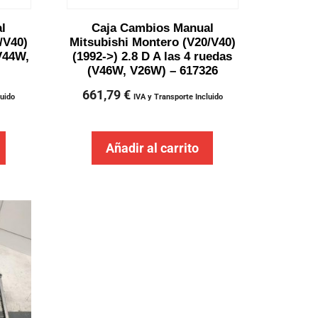
l
Caja Cambios Manual
/V40)
Mitsubishi Montero (V20/V40)
V44W,
(1992->) 2.8 D A las 4 ruedas
(V46W, V26W) – 617326
661,79
€
luido
IVA y Transporte Incluido
Añadir al carrito