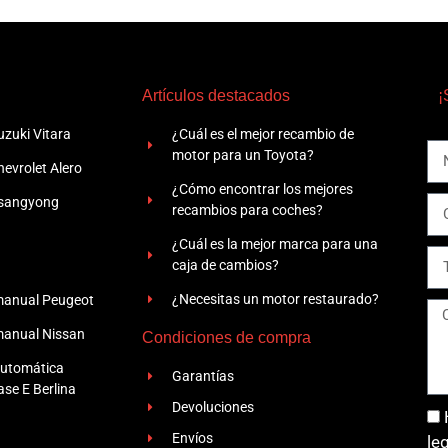
Artículos destacados
¡
zuki Vitara
¿Cuál es el mejor recambio de
motor para un Toyota?
evrolet Alero
¿Cómo encontrar los mejores
Ssangyong
recambios para coches?
¿Cuál es la mejor marca para una
caja de cambios?
¿Necesitas un motor restaurado?
manual Peugeot
manual Nissan
Condiciones de compra
automática
Garantías
se E Berlina
Devoluciones
Envíos
le