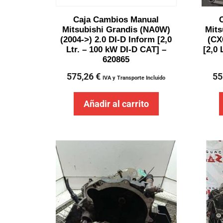
Caja Cambios Manual
Mitsubishi Grandis (NA0W)
Mits
(2004->) 2.0 DI-D Inform [2,0
(CX
Ltr. – 100 kW DI-D CAT] –
[2,0 
620865
575,26
€
55
IVA y Transporte Incluido
Añadir al carrito