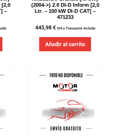
 [2,0
(2004->) 2.0 DI-D Inform [2,0
] –
Ltr. – 100 kW DI-D CAT] –
471233
445,98
€
luido
IVA y Transporte Incluido
Añadir al carrito