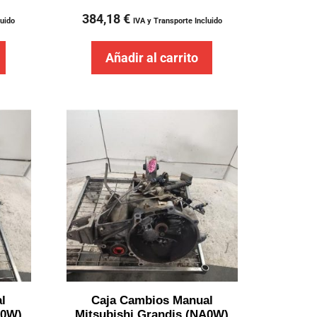
384,18
€
luido
IVA y Transporte Incluido
Añadir al carrito
l
Caja Cambios Manual
A0W)
Mitsubishi Grandis (NA0W)