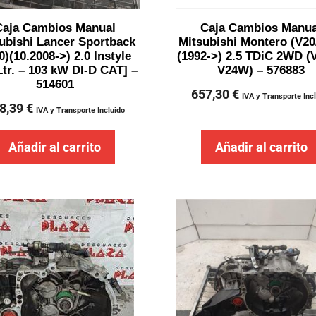
Caja Cambios Manual
Caja Cambios Manua
ubishi Lancer Sportback
Mitsubishi Montero (V20
0)(10.2008->) 2.0 Instyle
(1992->) 2.5 TDiC 2WD (
Ltr. – 103 kW DI-D CAT] –
V24W) – 576883
514601
657,30
€
IVA y Transporte Inc
8,39
€
IVA y Transporte Incluido
Añadir al carrito
Añadir al carrito