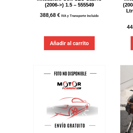
(2006->) 1.5 – 555549
(200
Lt
388,68
€
IVA y Transporte Incluido
44
Añadir al carrito