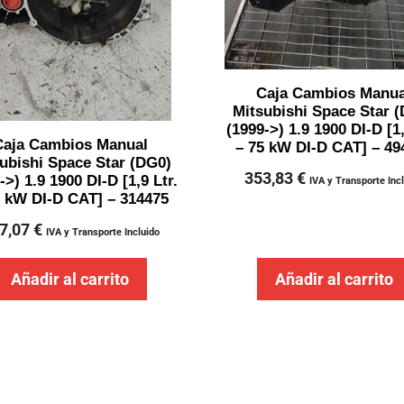
Caja Cambios Manua
Mitsubishi Space Star 
(1999->) 1.9 1900 DI-D [1,
Caja Cambios Manual
– 75 kW DI-D CAT] – 49
ubishi Space Star (DG0)
353,83
€
->) 1.9 1900 DI-D [1,9 Ltr.
IVA y Transporte Inc
5 kW DI-D CAT] – 314475
7,07
€
IVA y Transporte Incluido
Añadir al carrito
Añadir al carrito