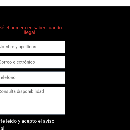
Sé el primero en saber cuando
llega!
He leído y acepto el aviso
gal