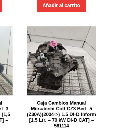
Añadir al carrito
l
Caja Cambios Manual
l. 3
Mitsubishi Colt CZ3 Berl. 5
 [1,5
(Z30A)(2004->) 1.5 DI-D Inform
T] –
[1,5 Ltr. – 70 kW DI-D CAT] –
561114