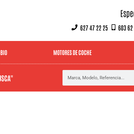
Espe
627 47 22 25
603 62
MBIO
MOTORES DE COCHE
USCA"