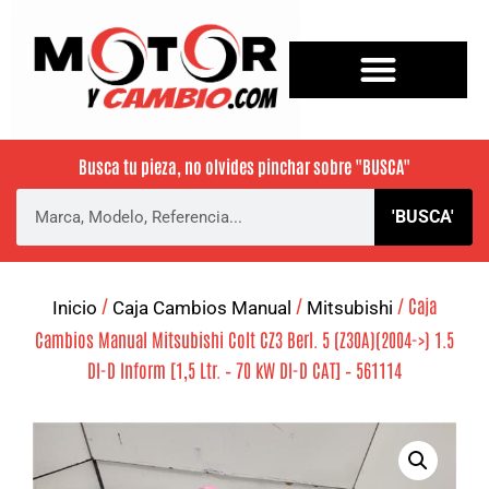
Busca tu pieza, no olvides pinchar sobre
"BUSCA"
'BUSCA'
/
/
/ Caja
Inicio
Caja Cambios Manual
Mitsubishi
Cambios Manual Mitsubishi Colt CZ3 Berl. 5 (Z30A)(2004->) 1.5
DI-D Inform [1,5 Ltr. – 70 kW DI-D CAT] – 561114