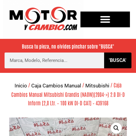
Busca tu pieza, no olvides pinchar sobre
"BUSCA"
'BUSCA'
/
/
/ Caja
Inicio
Caja Cambios Manual
Mitsubishi
Cambios Manual Mitsubishi Grandis (NA0W)(2004->) 2.0 DI-D
Inform [2,0 Ltr. – 100 kW DI-D CAT] – 439168