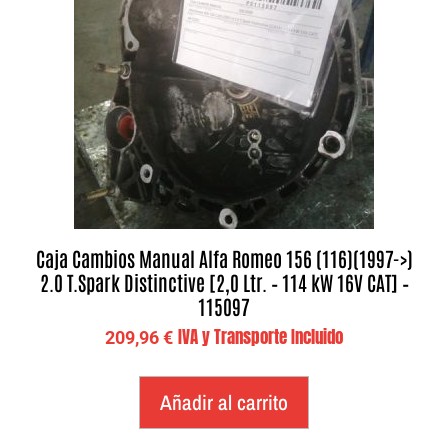
Caja Cambios Manual Alfa Romeo 156 (116)(1997->)
2.0 T.Spark Distinctive [2,0 Ltr. – 114 kW 16V CAT] –
115097
IVA y Transporte Incluido
209,96
€
Añadir al carrito