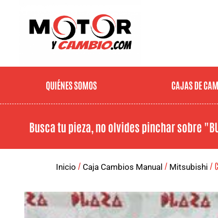
QUIÉNES SOMOS
CAJAS DE CA
Busca tu pieza, no olvides pinchar sobre
"B
/
/
/ C
Inicio
Caja Cambios Manual
Mitsubishi