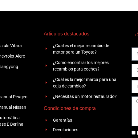
Artículos destacados
¡
zuki Vitara
¿Cuál es el mejor recambio de
motor para un Toyota?
evrolet Alero
¿Cómo encontrar los mejores
Ssangyong
recambios para coches?
¿Cuál es la mejor marca para una
caja de cambios?
¿Necesitas un motor restaurado?
manual Peugeot
manual Nissan
Condiciones de compra
automática
Garantías
se E Berlina
Devoluciones