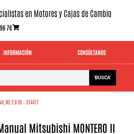
cialistas en Motores y Cajas de Cambio
 96 76
INFORMACIÓN
CONSÚLTANOS
'BUSCA'
V4_W) 2.8 TD – 314477
Manual Mitsubishi MONTERO II