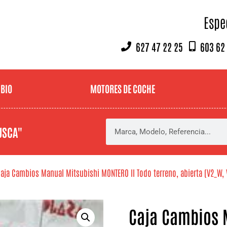
Espe
627 47 22 25
603 62
MBIO
MOTORES DE COCHE
USCA"
aja Cambios Manual Mitsubishi MONTERO II Todo terreno, abierta (V2_W, 
Caja Cambios 