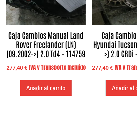
Caja Cambios Manual Land
Caja Cambio
Rover Freelander (LN)
Hyundai Tucson
(09.2002->) 2.0 Td4 – 114759
>) 2.0 CRDi 
IVA y Transporte Incluido
IVA y Tra
277,40
€
277,40
€
Añadir al carrito
Añadir al 