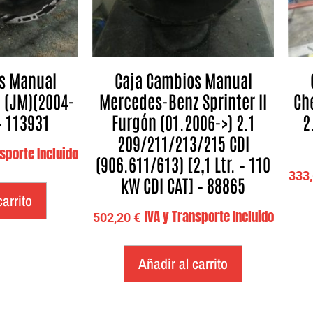
s Manual
Caja Cambios Manual
 (JM)(2004-
Mercedes-Benz Sprinter II
Ch
– 113931
Furgón (01.2006->) 2.1
2
209/211/213/215 CDI
nsporte Incluido
(906.611/613) [2,1 Ltr. – 110
333
kW CDI CAT] – 88865
carrito
IVA y Transporte Incluido
502,20
€
Añadir al carrito