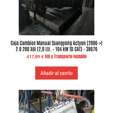
Caja Cambios Manual Ssangyong Actyon (2006->)
2.0 200 Xdi [2,0 Ltr. – 104 kW TD CAT] – 38676
IVA y Transporte Incluido
417,89
€
Añadir al carrito