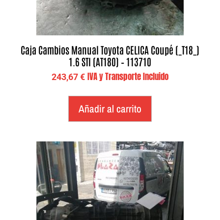
Caja Cambios Manual Toyota CELICA Coupé (_T18_)
1.6 STI (AT180) – 113710
IVA y Transporte Incluido
243,67
€
Añadir al carrito