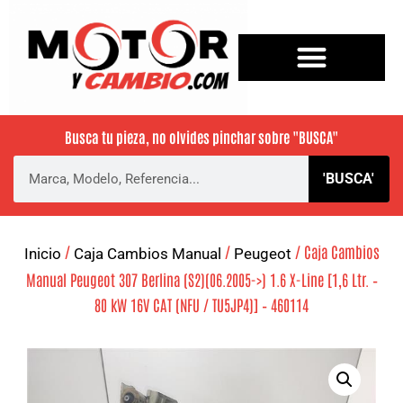
Busca tu pieza, no olvides pinchar sobre
"BUSCA"
'BUSCA'
/
/
/ Caja Cambios
Inicio
Caja Cambios Manual
Peugeot
Manual Peugeot 307 Berlina (S2)(06.2005->) 1.6 X-Line [1,6 Ltr. –
80 kW 16V CAT (NFU / TU5JP4)] – 460114